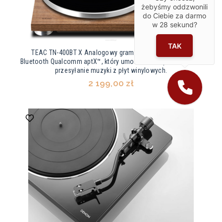
żebyśmy oddzwonili
do Ciebie za darmo
w
28
sekund?
TAK
TEAC TN-400BT X Analogowy gramofon z nadajnikiem
Bluetooth Qualcomm aptX™, który umożliwia bezprzewodowe
przesyłanie muzyki z płyt winylowych.
2 199,00 zł