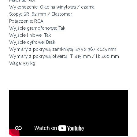
Wykończenie: Okleina winylowa / czarna
Stopy: ŚR. 62 mm / Elastomer
Połączenie: RCA
Wyjście gramofonowe: Tak
Wyjście liniowe: Tak
Wyjście cyfrowe: Brak
Wymiary z pokrywą zamkniętą: 435 x 367 x 145 mm
Wymiary z pokrywą otwartą: T: 415 mm / H: 400 mm
Waga: 5.9 kg