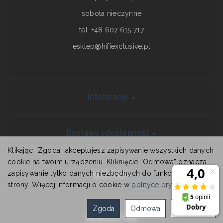
sobota nieczynne
tel. +48 607 615 717
esklep@hifiexclusive.pl
Informacje
Dostawa i dostępność
Klikając “Zgoda” akceptujesz zapisywanie wszystkich danych
cookie na twoim urządzeniu. Kliknięcie “Odmowa” oznacza
zapisywanie tylko danych niezbędnych do funkcjonowania
KONTAKT
strony. Więcej informacji o cookie w
polityce prywatności
.
Zgoda
Odmowa
Ustawienia
NEWSLETTER