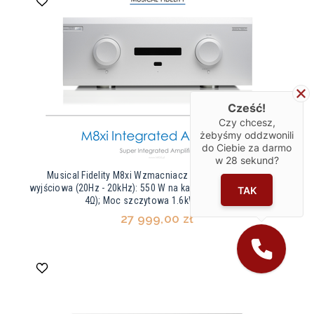
Cześć!
Czy chcesz,
żebyśmy oddzwonili
do Ciebie za darmo
w
28
sekund?
Musical Fidelity M8xi Wzmacniacz zintegrowany Moc
wyjściowa (20Hz - 20kHz): 550 W na kanał przy 8Ω (870W przy
TAK
4Ω); Moc szczytowa 1.6kW przy 2Ω
27 999,00 zł