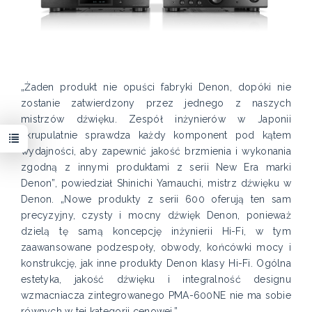
„Żaden produkt nie opuści fabryki Denon, dopóki nie
zostanie zatwierdzony przez jednego z naszych
mistrzów dźwięku. Zespół inżynierów w Japonii
skrupulatnie sprawdza każdy komponent pod kątem
wydajności, aby zapewnić jakość brzmienia i wykonania
zgodną z innymi produktami z serii New Era marki
Denon”, powiedział Shinichi Yamauchi, mistrz dźwięku w
Denon. „Nowe produkty z serii 600 oferują ten sam
precyzyjny, czysty i mocny dźwięk Denon, ponieważ
dzielą tę samą koncepcję inżynierii Hi-Fi, w tym
zaawansowane podzespoły, obwody, końcówki mocy i
konstrukcję, jak inne produkty Denon klasy Hi-Fi. Ogólna
estetyka, jakość dźwięku i integralność designu
wzmacniacza zintegrowanego PMA-600NE nie ma sobie
równych w tej kategorii cenowej.”