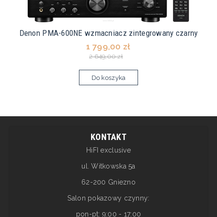
Denon PMA-600NE wzmacniacz zintegrowany czarny
1 799,00 zł
2 649,00 zł
Do koszyka
KONTAKT
HiFI exclusive
ul. Witkowska 5a
62-200 Gniezno
Salon pokazowy czynny:
pon-pt: 9:00 - 17:00