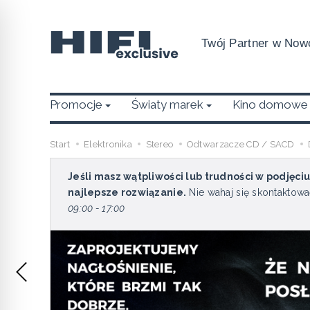
Twój Partner w Nowo
Promocje
Światy marek
Kino domowe
Start
Elektronika
Stereo
Odtwarzacze CD / SACD
Jeśli masz wątpliwości lub trudności w podjęci
najlepsze rozwiązanie.
Nie wahaj się skontaktowa
09:00 - 17:00