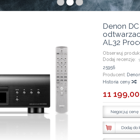
Denon DC
odtwarzac
AL32 Proc
Obserwuj produkt
Dodaj recenzję:
25956
Producent:
Deno
Historia ceny
11 199,00
Negocjuj cenę
Dodaj do 