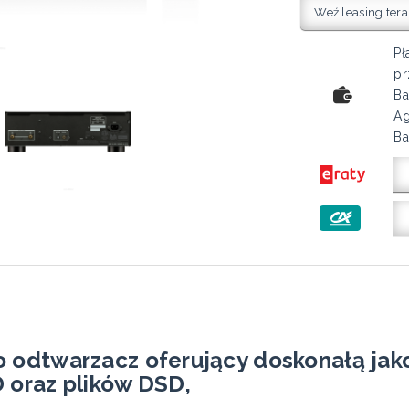
Weź leasing tera
Pł
pr
Ba
Ag
Ba
odtwarzacz oferujący doskonałą jako
oraz plików DSD,