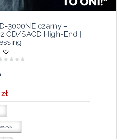
D-3000NE czarny –
z CD/SACD High-End |
essing
:
n
 zł
koszyka