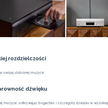
ej rozdzielczości
w swojej ulubionej muzyce.
larowność dźwięku
nej muzyce, odkrywając bogactwo i szczegóły dźwięku w wysokiej