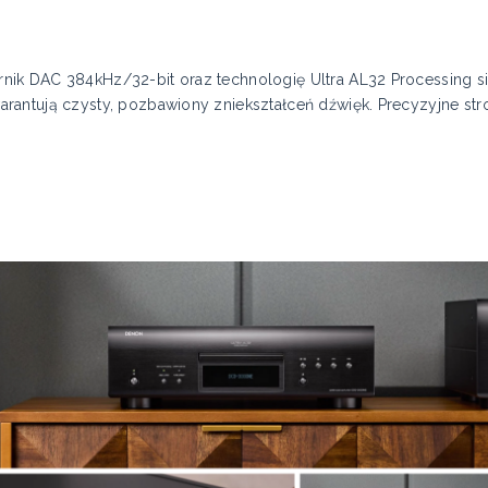
ik DAC 384kHz/32-bit oraz technologię Ultra AL32 Processing sió
antują czysty, pozbawiony zniekształceń dźwięk. Precyzyjne stro