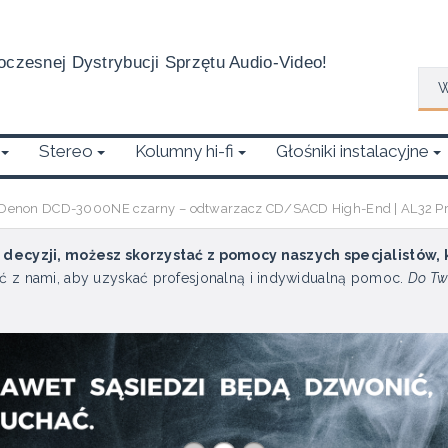
czesnej Dystrybucji Sprzętu Audio-Video!
Wys
Stereo
Kolumny hi-fi
Głośniki instalacyjne
Denon DCD-3000NE czarny – odtwarzacz CD/SACD High-End | AL32 Pr
u decyzji, możesz skorzystać z pomocy naszych specjalistów,
ć z nami, aby uzyskać profesjonalną i indywidualną pomoc.
Do Tw