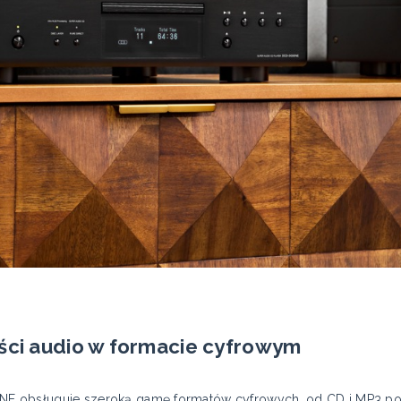
eści audio w formacie cyfrowym
E obsługuje szeroką gamę formatów cyfrowych, od CD i MP3 po