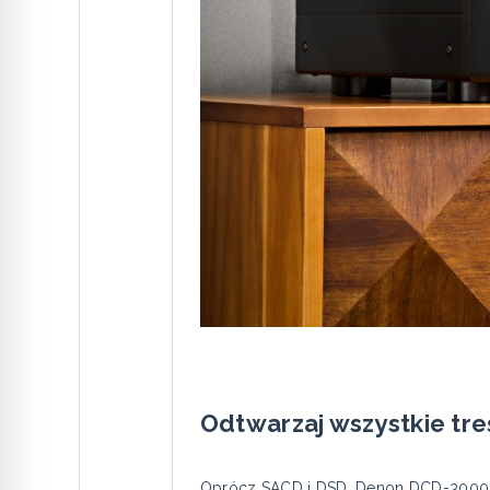
Odtwarzaj wszystkie tr
Oprócz SACD i DSD, Denon DCD-3000N