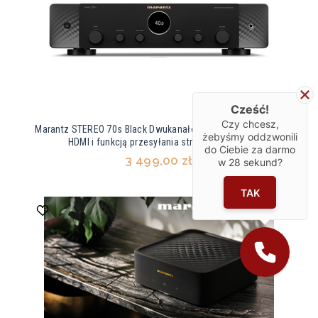
Cześć!
Czy chcesz,
Marantz STEREO 70s Black Dwukanałowy amplituner Hi-Fi z
żebyśmy oddzwonili
HDMI i funkcją przesyłania strumieniowego
do Ciebie za darmo
3 499,00 zł
w
28
sekund?
TAK