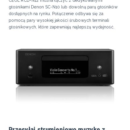
CEOL RCD-N12 można łączyć z dedykowanymi
głośnikami Denon SC-N10 lub dowolną parą głośników
dostępnych na rynku. Połączenie odbywa się za
pomocą pary wysokiej jakości śrubowych terminali
głośnikowych, które zapewniają najlepszą wydajność.
Przesyłaj strumieniowo muzykę z