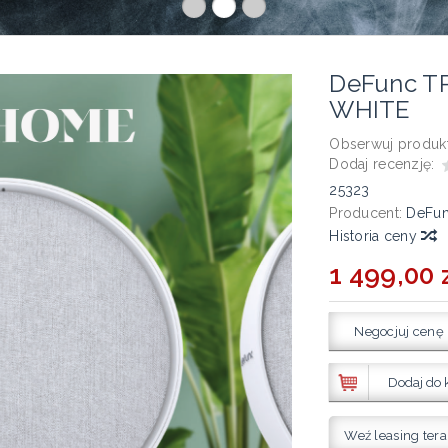
DeFunc T
WHITE
Obserwuj produkt
Dodaj recenzję:
25323
Producent:
DeFu
Historia ceny
1 499,00 
Negocjuj cenę
Dodaj do 
Weź leasing tera