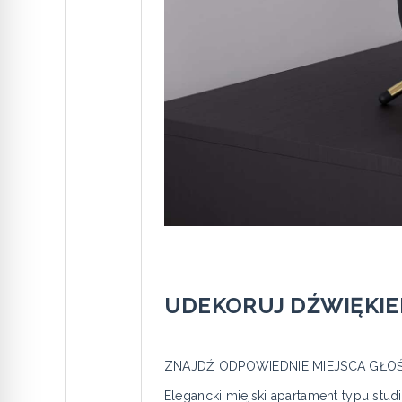
UDEKORUJ DŹWIĘKI
ZNAJDŹ ODPOWIEDNIE MIEJSCA GŁO
Elegancki miejski apartament typu stud