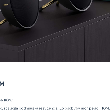
EM
ŚNIKÓW
io, rozległa podmiejska rezydencja lub osobliwy archipelag, HOME