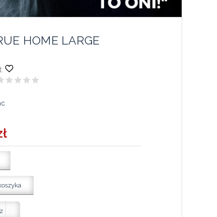
RUE HOME LARGE
:
nc
zł
koszyka
z