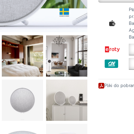
Pł
pr
Ba
Ag
Ba
Pliki do pobra