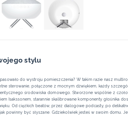
wojego stylu
 pasowało do wystroju pomieszczenia? W takim razie nasz multi
gentne sterowanie, połączone z mocnym dźwiękiem, każdy szczeg
 autentycznego środowiska domowego. Stworzone wspólnie z czoł
kiem Isakssonem, starannie skalibrowane komponenty głośnika do
ięku. Od ciężkich beatów, przez dialogowe podcasty, po delikat
, jak powinny być słyszane. Gdziekolwiek jesteś w swoim domu. 