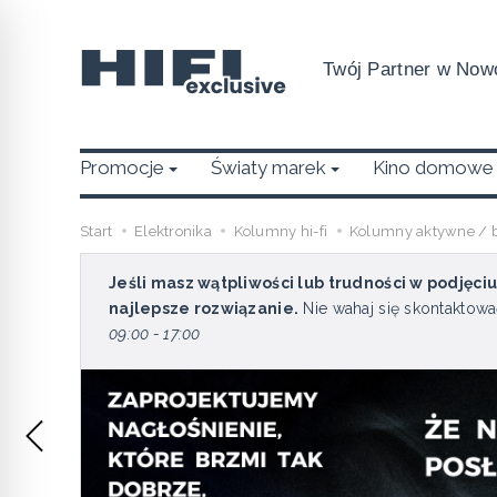
Twój Partner w Nowo
Promocje
Światy marek
Kino domowe
Start
Elektronika
Kolumny hi-fi
Kolumny aktywne / 
Jeśli masz wątpliwości lub trudności w podjęci
najlepsze rozwiązanie.
Nie wahaj się skontaktowa
09:00 - 17:00