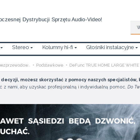
czesnej Dystrybucji Sprzętu Audio-Video!
Wys
Stereo
Kolumny hi-fi
Głośniki instalacyjne
bezprzewodow..
Podstawkowe
DeFunc TRUE HOME LARGE WHITE
u decyzji, możesz skorzystać z pomocy naszych specjalistów,
ć z nami, aby uzyskać profesjonalną i indywidualną pomoc.
Do Tw