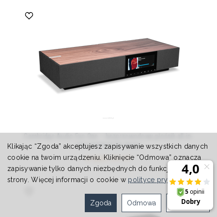
Cambridge Audio Evo One – bezprzewodowy głośnik all-in-
one premium do domu
Klikając “Zgoda” akceptujesz zapisywanie wszystkich danych
5 990,00 zł
cookie na twoim urządzeniu. Kliknięcie “Odmowa” oznacza
zapisywanie tylko danych niezbędnych do funkcjonowania
strony. Więcej informacji o cookie w
polityce prywatności
.
Zgoda
Odmowa
Ustawienia