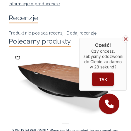
Informacje o producencie
Recenzje
Produkt nie posiada recenzji.
Dodaj recenzję
Polecamy produkty
Cześć!
Czy chcesz,
żebyśmy oddzwonili
do Ciebie za darmo
w
28
sekund?
TAK
SONUS FABER OMNIA Wysokiej klasy głośnik bezprzewodowy