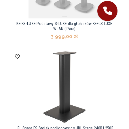
KE FS-LUXE Podstawy S-LUXE dla głośników KEFLS LUXE
WLAN ( Para)
3 999,00 zł
JBL Stage FS Stojak podłogowy do JBL Stage 240B i 250B