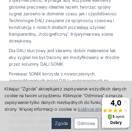
trójwymiarowość wymaga, aby wszystkie elementy
głośnika pracowały idealnie razem, tworząc spójny
sygnał zarówno w domenie czasu, jak i częstotliwości.
Technologie DALI związane ze spójnością czasową i
konstrukcją o niskich stratach pozwalają uzyskać
transparentną, „holograficzną”, trójwymiarową scenę
dźwiękową.
Dla DALI kluczowy jest staranny dobór materiałów tak,
aby sygnał nie był tracony ani modyfikowany w drodze
przez kolumny DALI SONIK.
Ponieważ SONIK korzysta z nowoczesnych,
zaprojektowanych przez DALI i wykonywanych na
zamówienie przetworników, potrzeba korekcji w
Klikając “Zgoda” akceptujesz zapisywanie wszystkich danych
zwrotnicy jest minimalna. Dzięki temu można
cookie na twoim urządzeniu. Kliknięcie “Odmowa” oznacza
zaprojektować bardzo precyzyjną zwrotnicę, która –
zapisywanie tylko danych niezbędnych do funkcjonowania
wraz z wysokiej jakości komponentami – zapewnia straty
strony. Więcej informacji o cookie w
polityce prywatności
.
sygnału bliskie zeru, a więc praktycznie zerowy wpływ
na oryginalny materiał. To pozwala zachować wszystkie
Zgoda
Odmowa
Ustawienia
kluczowe informacje, które kolumna ma odtworzyć z