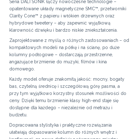
Seria DALI SONIK łączy nowoczesne technologie –
opatentowane układy magnetyczne SMC™, przetworniki
Clarity Cone™ z papieru i włókien drzewnych oraz
hybrydowe tweetery – aby zapewnić wyjątkową
klarowność dźwięku i bardzo niskie zniekształcenia.
Zaprojektowane z myślą o różnych zastosowaniach – od
kompaktowych modeli na półkę i na ścianę, po duże
kolumny podłogowe – dostarczają przestrzenne,
angażujące brzmienie do muzyki, filmów i kina
domowego.
Każdy model oferuje znakomitą jakość: mocny, bogaty
bas, czytelną średnicę i szczegółową górę pasma, a
przy tym wyjątkowo korzystny stosunek możliwości do
ceny. Dzięki temu brzmienie klasy high-end staje się
dostępne dla każdego – niezależnie od metrażu i
budżetu.
Dopracowana stylistyka i praktyczne rozwiązania
ułatwiają dopasowanie kolumn do różnych wnętrz i