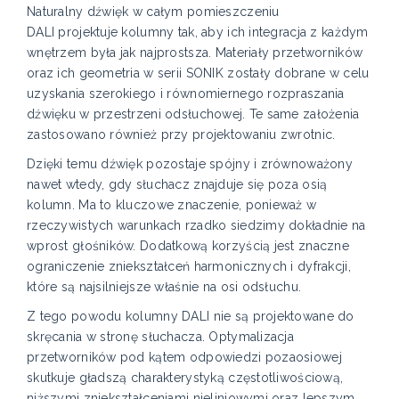
Naturalny dźwięk w całym pomieszczeniu
DALI projektuje kolumny tak, aby ich integracja z każdym
wnętrzem była jak najprostsza. Materiały przetworników
oraz ich geometria w serii SONIK zostały dobrane w celu
uzyskania szerokiego i równomiernego rozpraszania
dźwięku w przestrzeni odsłuchowej. Te same założenia
zastosowano również przy projektowaniu zwrotnic.
Dzięki temu dźwięk pozostaje spójny i zrównoważony
nawet wtedy, gdy słuchacz znajduje się poza osią
kolumn. Ma to kluczowe znaczenie, ponieważ w
rzeczywistych warunkach rzadko siedzimy dokładnie na
wprost głośników. Dodatkową korzyścią jest znaczne
ograniczenie zniekształceń harmonicznych i dyfrakcji,
które są najsilniejsze właśnie na osi odsłuchu.
Z tego powodu kolumny DALI nie są projektowane do
skręcania w stronę słuchacza. Optymalizacja
przetworników pod kątem odpowiedzi pozaosiowej
skutkuje gładszą charakterystyką częstotliwościową,
niższymi zniekształceniami nieliniowymi oraz lepszym,