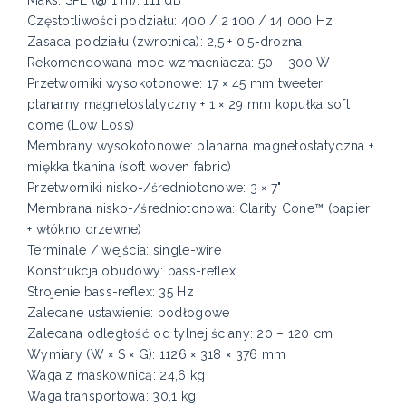
Częstotliwości podziału: 400 / 2 100 / 14 000 Hz
Zasada podziału (zwrotnica): 2,5 + 0,5-drożna
Rekomendowana moc wzmacniacza: 50 – 300 W
Przetworniki wysokotonowe: 17 × 45 mm tweeter
planarny magnetostatyczny + 1 × 29 mm kopułka soft
dome (Low Loss)
Membrany wysokotonowe: planarna magnetostatyczna +
miękka tkanina (soft woven fabric)
Przetworniki nisko-/średniotonowe: 3 × 7"
Membrana nisko-/średniotonowa: Clarity Cone™ (papier
+ włókno drzewne)
Terminale / wejścia: single-wire
Konstrukcja obudowy: bass-reflex
Strojenie bass-reflex: 35 Hz
Zalecane ustawienie: podłogowe
Zalecana odległość od tylnej ściany: 20 – 120 cm
Wymiary (W × S × G): 1126 × 318 × 376 mm
Waga z maskownicą: 24,6 kg
Waga transportowa: 30,1 kg