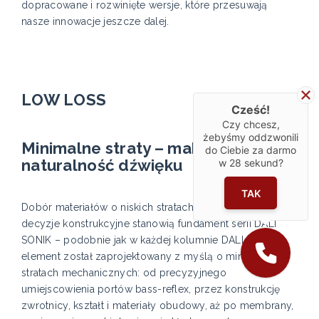
dopracowane i rozwinięte wersje, które przesuwają
nasze innowacje jeszcze dalej.
LOW LOSS
Cześć!
Czy chcesz,
żebyśmy oddzwonili
Minimalne straty – maksymalna
do Ciebie za darmo
naturalność dźwięku
w
28
sekund?
TAK
Dobór materiałów o niskich stratach oraz przemyślane
decyzje konstrukcyjne stanowią fundament serii DALI
SONIK – podobnie jak w każdej kolumnie DALI. Każdy
element został zaprojektowany z myślą o minimalnych
stratach mechanicznych: od precyzyjnego
umiejscowienia portów bass-reflex, przez konstrukcję
zwrotnicy, kształt i materiały obudowy, aż po membrany,