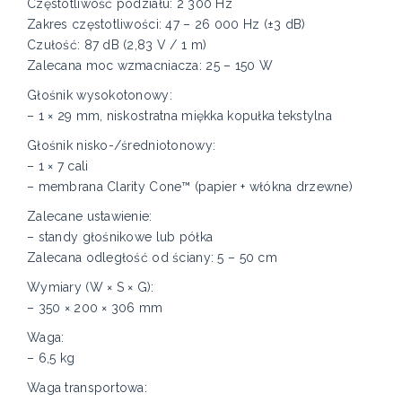
Częstotliwość podziału: 2 300 Hz
Zakres częstotliwości: 47 – 26 000 Hz (±3 dB)
Czułość: 87 dB (2,83 V / 1 m)
Zalecana moc wzmacniacza: 25 – 150 W
Głośnik wysokotonowy:
– 1 × 29 mm, niskostratna miękka kopułka tekstylna
Głośnik nisko-/średniotonowy:
– 1 × 7 cali
– membrana Clarity Cone™ (papier + włókna drzewne)
Zalecane ustawienie:
– standy głośnikowe lub półka
Zalecana odległość od ściany: 5 – 50 cm
Wymiary (W × S × G):
– 350 × 200 × 306 mm
Waga:
– 6,5 kg
Waga transportowa: