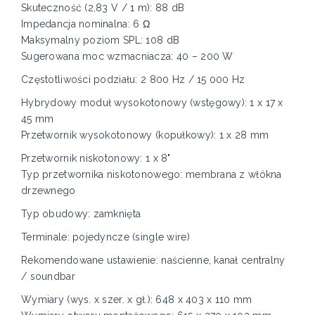
Skuteczność (2,83 V / 1 m): 88 dB
Impedancja nominalna: 6 Ω
Maksymalny poziom SPL: 108 dB
Sugerowana moc wzmacniacza: 40 – 200 W
Częstotliwości podziału: 2 800 Hz / 15 000 Hz
Hybrydowy moduł wysokotonowy (wstęgowy): 1 x 17 x
45 mm
Przetwornik wysokotonowy (kopułkowy): 1 x 28 mm
Przetwornik niskotonowy: 1 x 8"
Typ przetwornika niskotonowego: membrana z włókna
drzewnego
Typ obudowy: zamknięta
Terminale: pojedyncze (single wire)
Rekomendowane ustawienie: naścienne, kanał centralny
/ soundbar
Wymiary (wys. x szer. x gł.): 648 x 403 x 110 mm