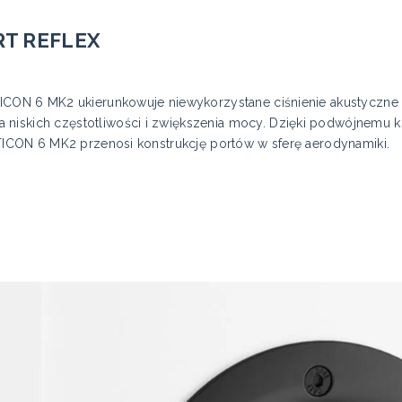
T REFLEX
PTICON 6 MK2 ukierunkowuje niewykorzystane ciśnienie akustyczn
iskich częstotliwości i zwiększenia mocy. Dzięki podwójnemu kszt
OPTICON 6 MK2 przenosi konstrukcję portów w sferę aerodynamiki.