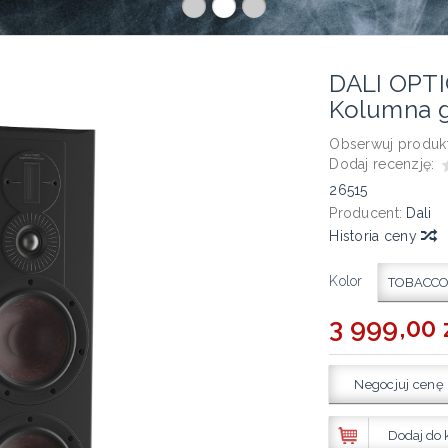
DALI OPT
Kolumna 
Obserwuj produkt
Dodaj recenzję:
26515
Producent:
Dali
Historia ceny
Kolor
TOBACCO
3 999,00 
Negocjuj cenę
Dodaj do 