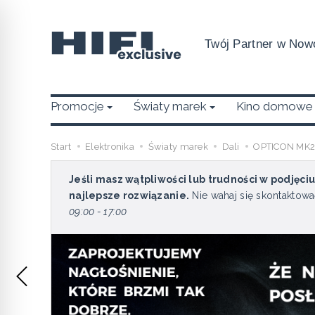
Twój Partner w Nowo
Promocje
Światy marek
Kino domowe
Start
Elektronika
Światy marek
Dali
OPTICON MK
Jeśli masz wątpliwości lub trudności w podjęci
najlepsze rozwiązanie.
Nie wahaj się skontaktowa
09:00 - 17:00