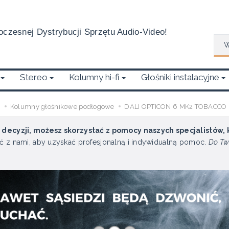
czesnej Dystrybucji Sprzętu Audio-Video!
Wys
Stereo
Kolumny hi-fi
Głośniki instalacyjne
2
Kolumny głośnikowe podłogowe
DALI OPTICON 6 MK2 TOBACCO 
u decyzji, możesz skorzystać z pomocy naszych specjalistów,
ć z nami, aby uzyskać profesjonalną i indywidualną pomoc.
Do Tw