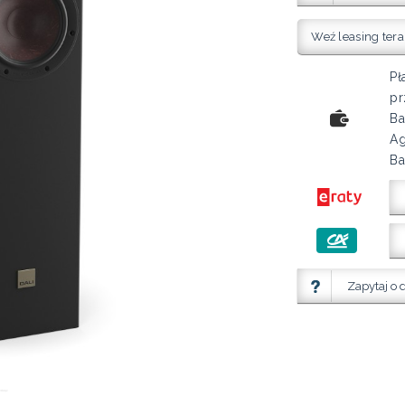
Weź leasing tera
Pł
pr
Ba
Ag
Ba
Zapytaj o 