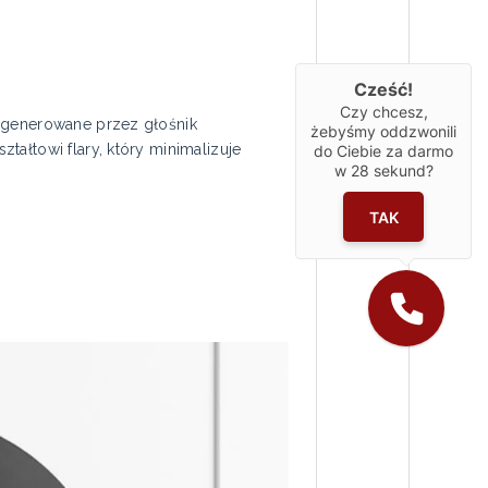
Cześć!
Czy chcesz,
e generowane przez głośnik
żebyśmy oddzwonili
ałtowi flary, który minimalizuje
do Ciebie za darmo
w
28
sekund?
TAK