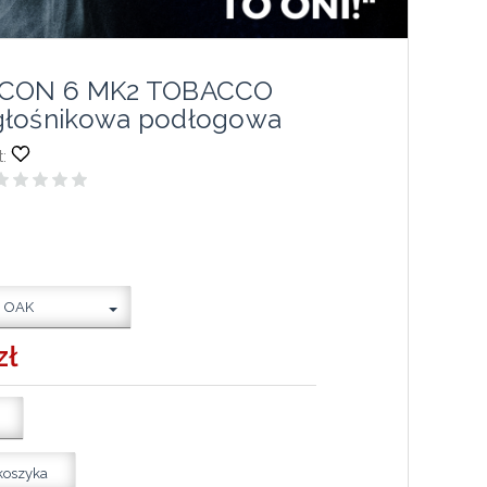
ICON 6 MK2 TOBACCO
głośnikowa podłogowa
:
 OAK
zł
koszyka