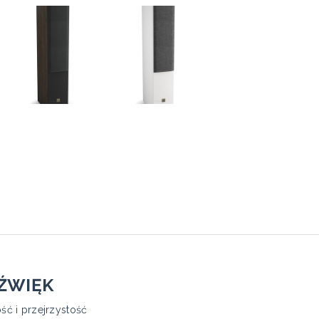
DŹWIĘK
ć i przejrzystość