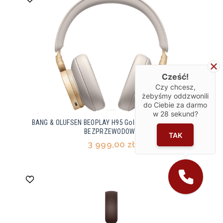
Cześć!
Czy chcesz,
żebyśmy oddzwonili
do Ciebie za darmo
w
28
sekund?
BANG & OLUFSEN BEOPLAY H95 Gold Tone SŁUCHAWKI
BEZPRZEWODOWE
TAK
3 999,00 zł