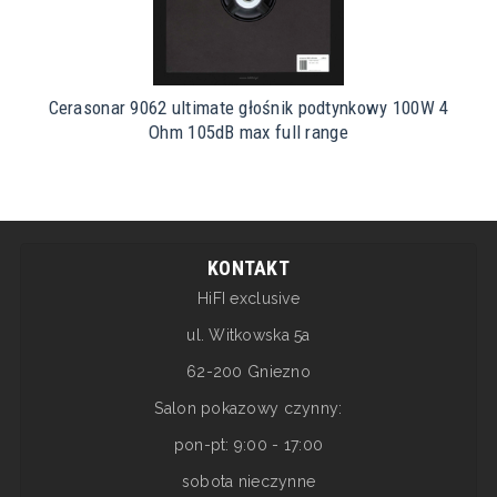
Cerasonar 9062 ultimate głośnik podtynkowy 100W 4
Ohm 105dB max full range
KONTAKT
HiFI exclusive
ul. Witkowska 5a
62-200 Gniezno
Salon pokazowy czynny:
pon-pt: 9:00 - 17:00
sobota nieczynne