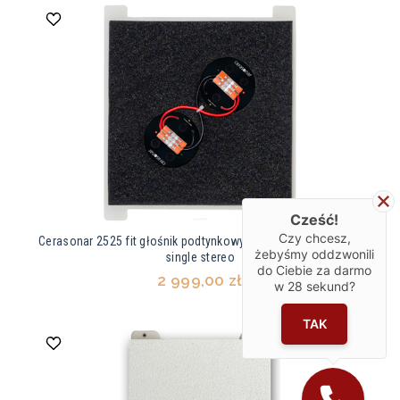
Cześć!
Czy chcesz,
Cerasonar 2525 fit głośnik podtynkowy 50W 8 Ohm 97dB max
żebyśmy oddzwonili
single stereo
do Ciebie za darmo
2 999,00 zł
w
28
sekund?
TAK