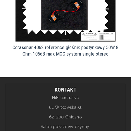
Cerasonar 4062 reference głośnik podtynkowy 50W 8
Ohm 105dB max MCC system single stereo
KONTAKT
HiFI exclusive
ul. Witkowska 5a
62-200 Gniezno
Salon pokazowy czynny: