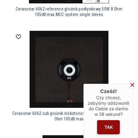
Cerasonar 6062 reference głośnik podtynkowy 50W 8 Ohm
105dB max MCC system single stereo
Cześć!
Czy chcesz,
żebyśmy oddzwonili
do Ciebie za darmo
Cerasonar 6062 sub głośnik niskotonowy podtynkowy 120W 4
w
28
sekund?
Ohm 105dB max
TAK