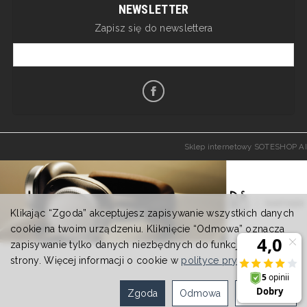
NEWSLETTER
Zapisz się do newslettera
Sklep internetowy SOTESHOP AI
Klikając “Zgoda” akceptujesz zapisywanie wszystkich danych
cookie na twoim urządzeniu. Kliknięcie “Odmowa” oznacza
zapisywanie tylko danych niezbędnych do funkcjonowania
strony. Więcej informacji o cookie w
polityce prywatności
.
Zgoda
Odmowa
Ustawienia