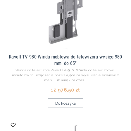
Ravell TV-980 Winda meblowa do telewizora wysięg 980
mm. do 65"
Winda do telewizora Ravell TV-980 Windy do telewizorów i
monitorów to urządzenia pozwalające na wysuwanie ekranów z
mebli lub wnęk na czas...
12 976,50 zł
Do koszyka