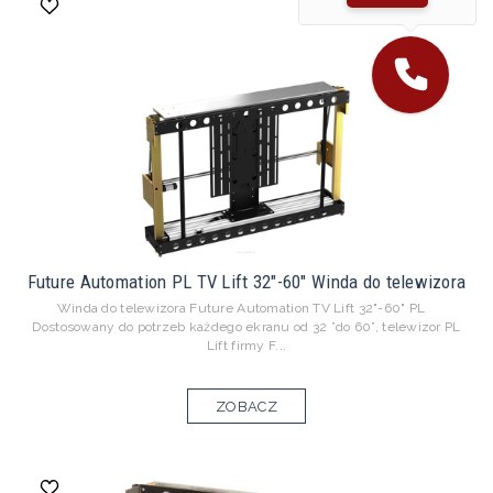
Future Automation PL TV Lift 32"-60" Winda do telewizora
Winda do telewizora Future Automation TV Lift 32"-60" PL
Dostosowany do potrzeb każdego ekranu od 32 ”do 60”, telewizor PL
Lift firmy F...
ZOBACZ