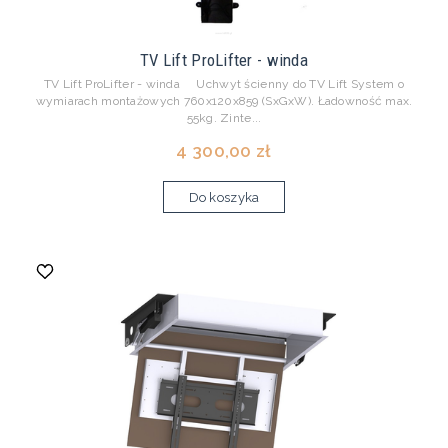
TV Lift ProLifter - winda
TV Lift ProLifter - winda Uchwyt ścienny do TV Lift System o
wymiarach montażowych 760x120x859 (SxGxW). Ładowność max.
55kg. Zinte...
4 300,00 zł
Do koszyka