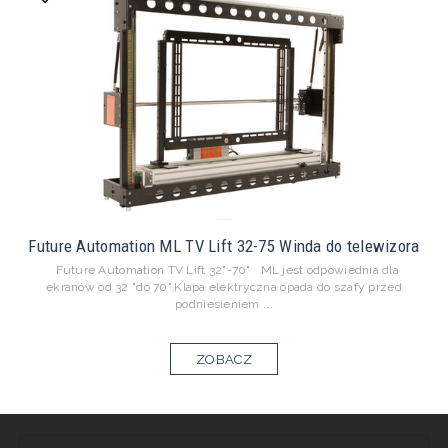
Future Automation ML TV Lift 32-75 Winda do telewizora
Future Automation TV Lift 32"-70" ML jest odpowiednia dla
ekranów od 32 "do 70".Klapa elektryczna opada do szafy przed
podniesieniem ...
ZOBACZ