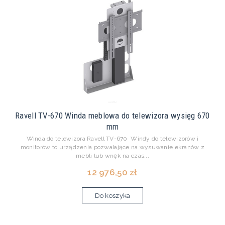
Ravell TV-670 Winda meblowa do telewizora wysięg 670
mm
Winda do telewizora Ravell TV-670 Windy do telewizorów i
monitorów to urządzenia pozwalające na wysuwanie ekranów z
mebli lub wnęk na czas...
12 976,50 zł
Do koszyka