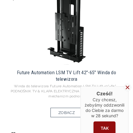
Future Automation LSM TV Lift 42"-65" Winda do
telewizora
Winda do telewizora Future Automation LSM TV Lift 42"-65"
PODNOŚNIK TV & KLAPA ELEKTRYCZNA 42 "-65" Zmotoryzowany
Cześć!
mechanizm podnos...
Czy chcesz,
żebyśmy oddzwonili
do Ciebie za darmo
ZOBACZ
w
28
sekund?
TAK