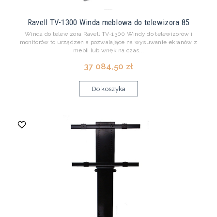
Ravell TV-1300 Winda meblowa do telewizora 85
Winda do telewizora Ravell TV-1300 Windy do telewizorów i
monitorów to urządzenia pozwalające na wysuwanie ekranów z
mebli lub wnęk na czas...
37 084,50 zł
Do koszyka