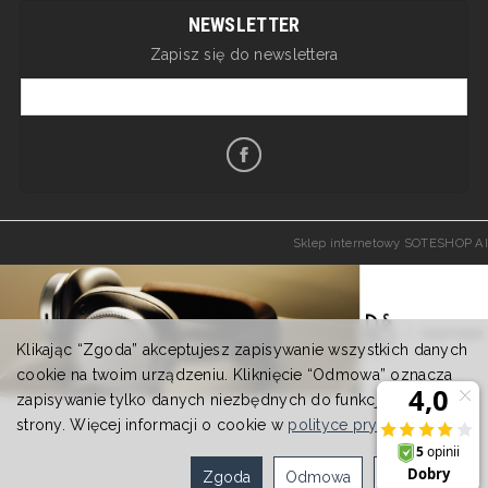
NEWSLETTER
Zapisz się do newslettera
Sklep internetowy SOTESHOP AI
Klikając “Zgoda” akceptujesz zapisywanie wszystkich danych
cookie na twoim urządzeniu. Kliknięcie “Odmowa” oznacza
zapisywanie tylko danych niezbędnych do funkcjonowania
strony. Więcej informacji o cookie w
polityce prywatności
.
Zgoda
Odmowa
Ustawienia