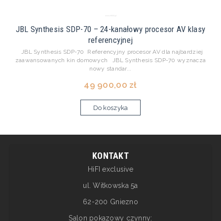
JBL Synthesis SDP-70 – 24-kanałowy procesor AV klasy
referencyjnej
JBL Synthesis SDP-70 Referencyjny procesor AV dla najbardziej
zaawansowanych kin domowych JBL Synthesis SDP-70 wyznacza
nowy standar...
49 900,00 zł
Do koszyka
KONTAKT
HiFI exclusive
ul. Witkowska 5a
62-200 Gniezno
Salon pokazowy czynny: