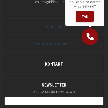
do Ciebie za darmo
esklep@hifiexclusive.pl
w
28
sekund?
TAK
Informacje
Dostawa i dostępność
KONTAKT
NEWSLETTER
Zapisz się do newslettera