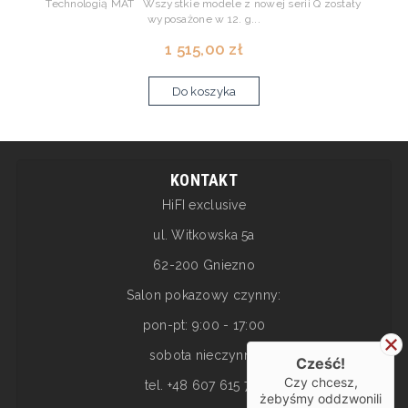
Technologią MAT Wszystkie modele z nowej serii Q zostały
wyposażone w 12. g...
1 515,00 zł
Do koszyka
KONTAKT
HiFI exclusive
ul. Witkowska 5a
62-200 Gniezno
Salon pokazowy czynny:
pon-pt: 9:00 - 17:00
sobota nieczynne
Cześć!
Czy chcesz,
tel. +48 607 615 717
żebyśmy oddzwonili