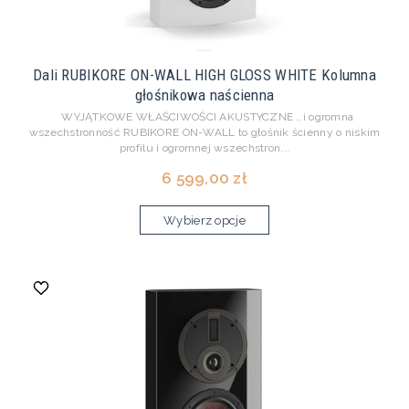
Dali RUBIKORE ON-WALL HIGH GLOSS WHITE Kolumna
głośnikowa naścienna
WYJĄTKOWE WŁAŚCIWOŚCI AKUSTYCZNE …i ogromna
wszechstronność RUBIKORE ON-WALL to głośnik ścienny o niskim
profilu i ogromnej wszechstron...
6 599,00 zł
Wybierz opcje