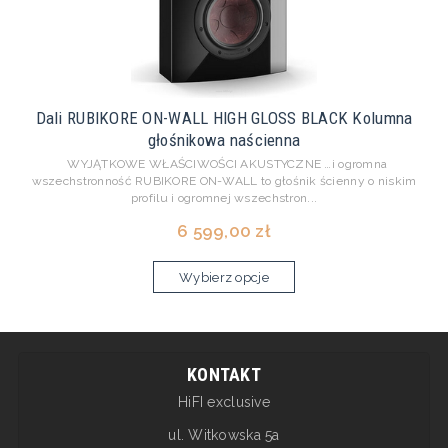
Dali RUBIKORE ON-WALL HIGH GLOSS BLACK Kolumna
głośnikowa naścienna
WYJĄTKOWE WŁAŚCIWOŚCI AKUSTYCZNE …i ogromna
wszechstronność RUBIKORE ON-WALL to głośnik ścienny o niskim
profilu i ogromnej wszechstron...
6 599,00 zł
Wybierz opcje
KONTAKT
HiFI exclusive
ul. Witkowska 5a