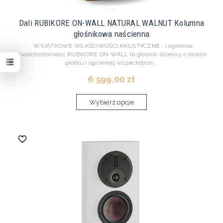
Dali RUBIKORE ON-WALL NATURAL WALNUT Kolumna
głośnikowa naścienna
WYJĄTKOWE WŁAŚCIWOŚCI AKUSTYCZNE …i ogromna
wszechstronność RUBIKORE ON-WALL to głośnik ścienny o niskim
profilu i ogromnej wszechstron...
6 599,00 zł
Wybierz opcje