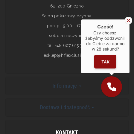
62-200 Gniezno
Salon pokazowy czynny:
pon-pt: 9:00 - 17:00
Cześć!
Czy chcesz,
sobota nieczynne
żebyśmy oddzwonili
do Ciebie za darmo
tel. +48 607 615 717
w
28
sekund?
esklep@hifiexclusive.pl
TAK
Informacje
Dostawa i dostępność
KONTAKT