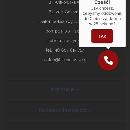
Cześć!
ul. Witkowska 5a
Czy chcesz,
62-200 Gniezno
żebyśmy oddzwonili
do Ciebie za darmo
Salon pokazowy czynny:
w
28
sekund?
pon-pt: 9:00 - 17:00
TAK
sobota nieczynne
tel. +48 607 615 717
esklep@hifiexclusive.pl
Informacje
Dostawa i dostępność