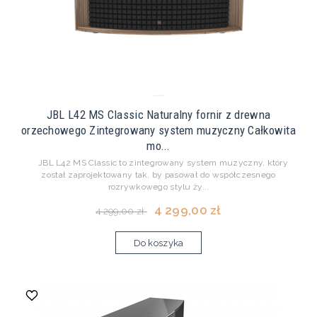
JBL L42 MS Classic Naturalny fornir z drewna
orzechowego Zintegrowany system muzyczny Całkowita
mo...
JBL L42 MS Classic to zintegrowany system muzyczny, który
został zaprojektowany tak, by pasował do współczesnego
rozrywkowego stylu ży...
4 299,00 zł
4 299,00 zł
Do koszyka