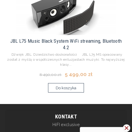
JBL L75 Music Black System WiFi streaming, Bluetooth
4.2
Dźwięk JBL: Dziedzictwo doskonałości JBL L75 MS opracowany
został z myślą o współczesnych entuzjastach muzyki. To najwyższej
klasy...
5 499,00 zł
8 490,00 zł
Do koszyka
KONTAKT
HiFI exclusive