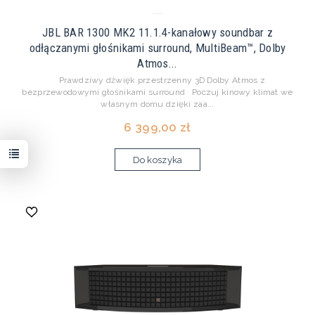
JBL BAR 1300 MK2 11.1.4-kanałowy soundbar z
odłączanymi głośnikami surround, MultiBeam™, Dolby
Atmos...
Prawdziwy dźwięk przestrzenny 3D Dolby Atmos z
bezprzewodowymi głośnikami surround Poczuj kinowy klimat we
własnym domu dzięki zaa...
6 399,00 zł
Do koszyka