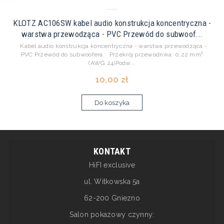
KLOTZ AC106SW kabel audio konstrukcja koncentryczna -
warstwa przewodząca - PVC Przewód do subwoof...
Kabel audio konstrukcja koncentryczna - warstwa przewodząca -
PVC Przewód do subwoofera. Przekrój przewodnika: 0,22 mm²
(AWG 24)Podw...
10,00 zł
Do koszyka
KONTAKT
HiFI exclusive
ul. Witkowska 5a
62-200 Gniezno
Salon pokazowy czynny: