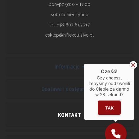
pon-pt: 9:00 - 17:00
sobota nieczynne
tel. +48 607 615 717
esklep@hifiexclusive.pl
Informacje
Cześć!
Czy chcesz,
żebyśmy oddzwonili
Dostawa i dostępność
do Ciebie za darmo
w
28
sekund?
TAK
KONTAKT