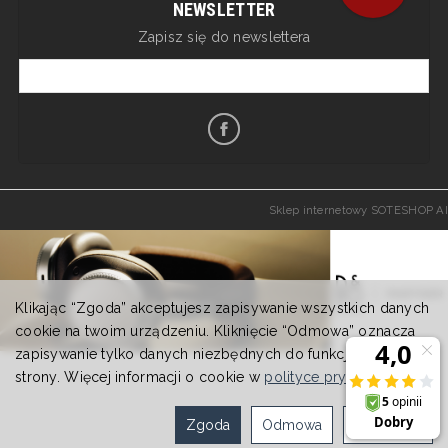
NEWSLETTER
Zapisz się do newslettera
Sklep internetowy SOTESHOP AI
Klikając “Zgoda” akceptujesz zapisywanie wszystkich danych
cookie na twoim urządzeniu. Kliknięcie “Odmowa” oznacza
zapisywanie tylko danych niezbędnych do funkcjonowania
strony. Więcej informacji o cookie w
polityce prywatności
.
Zgoda
Odmowa
Ustawienia