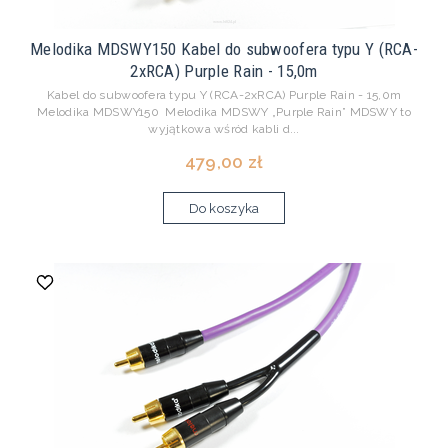
Melodika MDSWY150 Kabel do subwoofera typu Y (RCA-
2xRCA) Purple Rain - 15,0m
Kabel do subwoofera typu Y (RCA-2xRCA) Purple Rain - 15,0m
Melodika MDSWY150 Melodika MDSWY „Purple Rain” MDSWY to
wyjątkowa wśród kabli d...
479,00 zł
Do koszyka