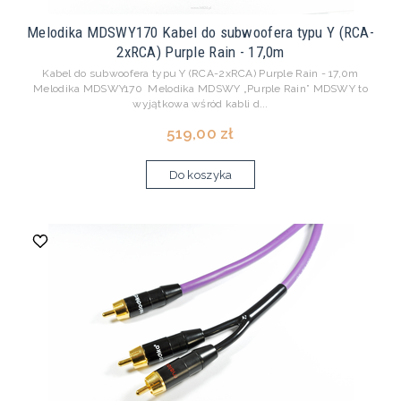
Melodika MDSWY170 Kabel do subwoofera typu Y (RCA-
2xRCA) Purple Rain - 17,0m
Kabel do subwoofera typu Y (RCA-2xRCA) Purple Rain - 17,0m
Melodika MDSWY170 Melodika MDSWY „Purple Rain” MDSWY to
wyjątkowa wśród kabli d...
519,00 zł
Do koszyka