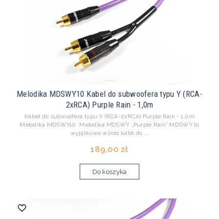
Melodika MDSWY10 Kabel do subwoofera typu Y (RCA-
2xRCA) Purple Rain - 1,0m
Kabel do subwoofera typu Y (RCA-2xRCA) Purple Rain - 1,0m
Melodika MDSWY10 Melodika MDSWY „Purple Rain” MDSWY to
wyjątkowa wśród kabli do ...
189,00 zł
Do koszyka