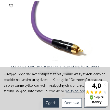
Melodika MDSW15 Kabel do subwoofera (RCA-RCA)
Purple Rain - 1,5m
Klikając “Zgoda” akceptujesz zapisywanie wszystkich danych
Kabel do subwoofera (RCA-RCA) Purple Rain - 1,5m Melodika
cookie na twoim urządzeniu. Kliknięcie “Odmowa” oznacza
MDSW15 Najważniejsze cechy: Solidnie i precyzyjnie wykonane
zapisywanie tylko danych niezbędnych do funkcjonowania
wysokiej jako...
strony. Więcej informacji o cookie w
polityce prywatności
.
139,00 zł
Zgoda
Odmowa
Ustawienia
Do koszyka