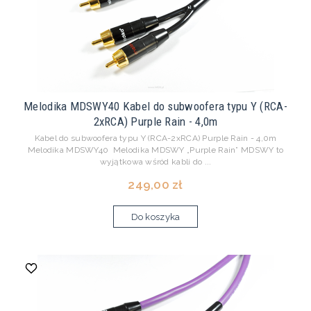
Melodika MDSWY40 Kabel do subwoofera typu Y (RCA-
2xRCA) Purple Rain - 4,0m
Kabel do subwoofera typu Y (RCA-2xRCA) Purple Rain - 4,0m
Melodika MDSWY40 Melodika MDSWY „Purple Rain” MDSWY to
wyjątkowa wśród kabli do ...
249,00 zł
Do koszyka