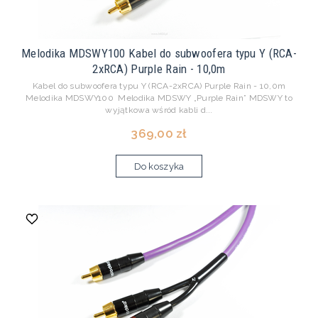
Melodika MDSWY100 Kabel do subwoofera typu Y (RCA-
2xRCA) Purple Rain - 10,0m
Kabel do subwoofera typu Y (RCA-2xRCA) Purple Rain - 10,0m
Melodika MDSWY100 Melodika MDSWY „Purple Rain” MDSWY to
wyjątkowa wśród kabli d...
369,00 zł
Do koszyka