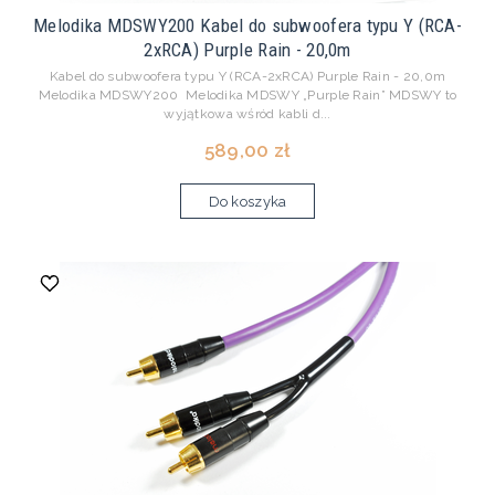
Melodika MDSWY200 Kabel do subwoofera typu Y (RCA-
2xRCA) Purple Rain - 20,0m
Kabel do subwoofera typu Y (RCA-2xRCA) Purple Rain - 20,0m
Melodika MDSWY200 Melodika MDSWY „Purple Rain” MDSWY to
wyjątkowa wśród kabli d...
589,00 zł
Do koszyka