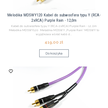
Melodika MDSWY120 Kabel do subwoofera typu Y (RCA-
2xRCA) Purple Rain - 12,0m
Kabel do subwoofera typu Y (RCA-2xRCA) Purple Rain - 12,0m
Melodika MDSWY120 Melodika MDSWY „Purple Rain” MDSWY to
wyjątkowa wśród kabli d...
419,00 zł
Do koszyka