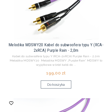
Melodika MDSWY20 Kabel do subwoofera typu Y (RCA-
2xRCA) Purple Rain - 2,0m
Kabel do subwoofera typu Y (RCA-2xRCA) Purple Rain - 2,0m
Melodika MDSWY20 Melodika MDSWY „Purple Rain” MDSWY to
wyjątkowa wśród kabli do ...
199,00 zł
Do koszyka