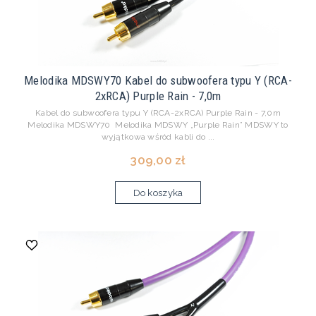
Melodika MDSWY70 Kabel do subwoofera typu Y (RCA-
2xRCA) Purple Rain - 7,0m
Kabel do subwoofera typu Y (RCA-2xRCA) Purple Rain - 7,0m
Melodika MDSWY70 Melodika MDSWY „Purple Rain” MDSWY to
wyjątkowa wśród kabli do ...
309,00 zł
Do koszyka