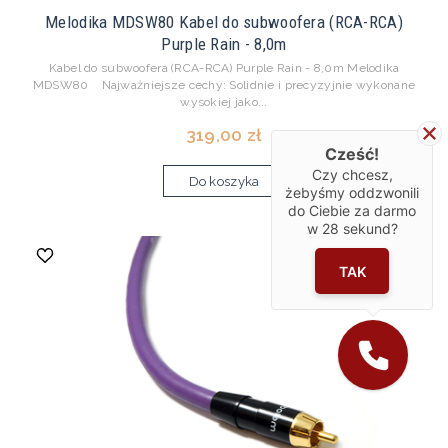
Melodika MDSW80 Kabel do subwoofera (RCA-RCA)
Purple Rain - 8,0m
Kabel do subwoofera (RCA-RCA) Purple Rain - 8,0m Melodika
MDSW80 Najważniejsze cechy: Solidnie i precyzyjnie wykonane
wysokiej jako...
319,00 zł
Cześć!
Czy chcesz,
Do koszyka
żebyśmy oddzwonili
do Ciebie za darmo
w
28
sekund?
TAK