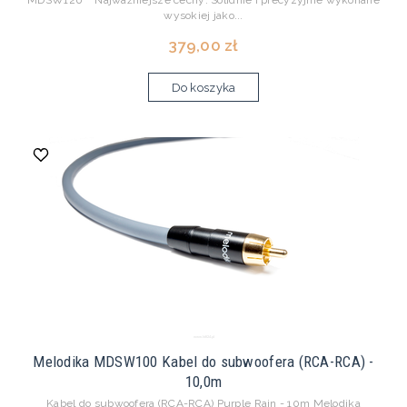
MDSW120 Najważniejsze cechy: Solidnie i precyzyjnie wykonane
wysokiej jako...
379,00 zł
Do koszyka
Melodika MDSW100 Kabel do subwoofera (RCA-RCA) -
10,0m
Kabel do subwoofera (RCA-RCA) Purple Rain - 10m Melodika