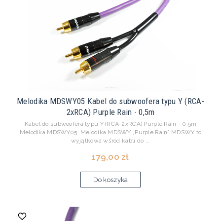
Melodika MDSWY05 Kabel do subwoofera typu Y (RCA-
2xRCA) Purple Rain - 0,5m
Kabel do subwoofera typu Y (RCA-2xRCA) Purple Rain - 0,5m
Melodika MDSWY05 Melodika MDSWY „Purple Rain” MDSWY to
wyjątkowa wśród kabli do ...
179,00 zł
Do koszyka