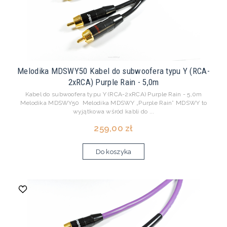
Melodika MDSWY50 Kabel do subwoofera typu Y (RCA-
2xRCA) Purple Rain - 5,0m
Kabel do subwoofera typu Y (RCA-2xRCA) Purple Rain - 5,0m
Melodika MDSWY50 Melodika MDSWY „Purple Rain” MDSWY to
wyjątkowa wśród kabli do ...
259,00 zł
Do koszyka