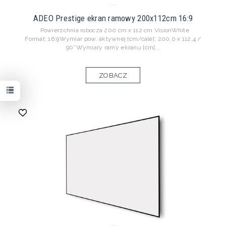
ADEO Prestige ekran ramowy 200x112cm 16:9
Powierzchnia robocza 200 cm x 112 cm VisionWhite
Format: 16:9Wymiar pow. aktywnej [cm/cale]: 200,0 x 112,4 /
90″Wymiary ramy ekranu [cm]...
ZOBACZ