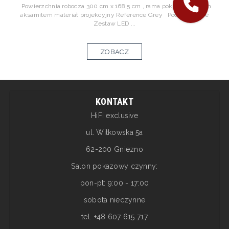
Powierzchnia robocza 300 cm x 168,5 cm , rama pokryta czarnym
aksamitem materiał projekcyjny Reference Grey Podświetlenie
Zestaw LED ...
ZOBACZ
KONTAKT
HiFI exclusive
ul. Witkowska 5a
62-200 Gniezno
Salon pokazowy czynny:
pon-pt: 9:00 - 17:00
sobota nieczynne
tel. +48 607 615 717