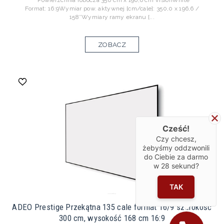
Powierzchnia robocza 350 cm x 196,6 cm VisionWhite
Format: 16:9Wymiar pow. aktywnej [cm/cale]: 350,0 x 196,6 /
158″Wymiary ramy ekranu [...
ZOBACZ
Cześć!
Czy chcesz,
żebyśmy oddzwonili
do Ciebie za darmo
w
28
sekund?
TAK
ADEO Prestige Przekątna 135 cale format 16/9 szerokość
300 cm, wysokość 168 cm 16:9