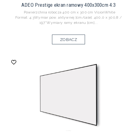
ADEO Prestige ekran ramowy 400x300cm 4:3
Powierzchnia robocza 400 cm x 300 cm VisionWhite
Format: 4:3Wymiar pow. aktywnej [cm/cale]: 400,0 x 300,8 /
197″Wymiary ramy ekranu [cm]...
ZOBACZ