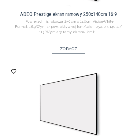
ADEO Prestige ekran ramowy 250x140cm 16:9
Powierzchnia robocza 250cm x 140cm VisionWhite
Format: 16:9Wymiar pow. aktywnej [cm/cale]: 250,0 x 140,4 /
113″Wymiary ramy ekranu [cm]:...
ZOBACZ