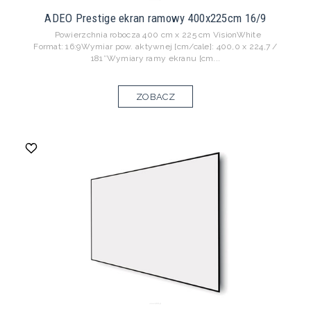
ADEO Prestige ekran ramowy 400x225cm 16/9
Powierzchnia robocza 400 cm x 225 cm VisionWhite
Format: 16:9Wymiar pow. aktywnej [cm/cale]: 400,0 x 224,7 /
181″Wymiary ramy ekranu [cm...
ZOBACZ