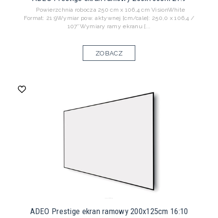
Powierzchnia robocza 250 cm x 106,4 cm VisionWhite
Format: 21:9Wymiar pow. aktywnej [cm/cale]: 250,0 x 106,4 /
107″Wymiary ramy ekranu [...
ZOBACZ
ADEO Prestige ekran ramowy 200x125cm 16:10