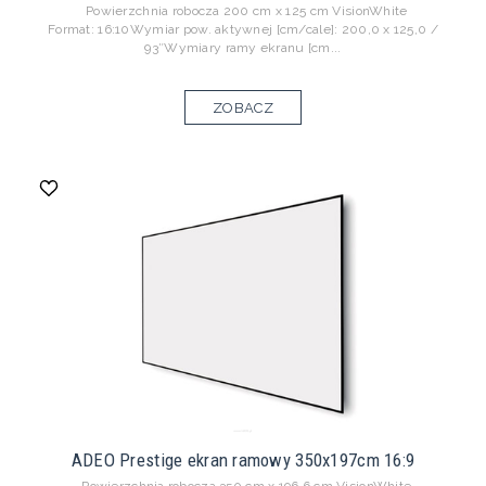
Powierzchnia robocza 200 cm x 125 cm VisionWhite
Format: 16:10Wymiar pow. aktywnej [cm/cale]: 200,0 x 125,0 /
93″Wymiary ramy ekranu [cm...
ZOBACZ
ADEO Prestige ekran ramowy 350x197cm 16:9