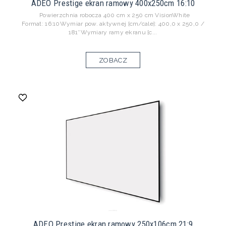
ADEO Prestige ekran ramowy 400x250cm 16:10
Powierzchnia robocza 400 cm x 250 cm VisionWhite
Format: 16:10Wymiar pow. aktywnej [cm/cale]: 400,0 x 250,0 /
181″Wymiary ramy ekranu [c...
ZOBACZ
ADEO Prestige ekran ramowy 250x106cm 21:9