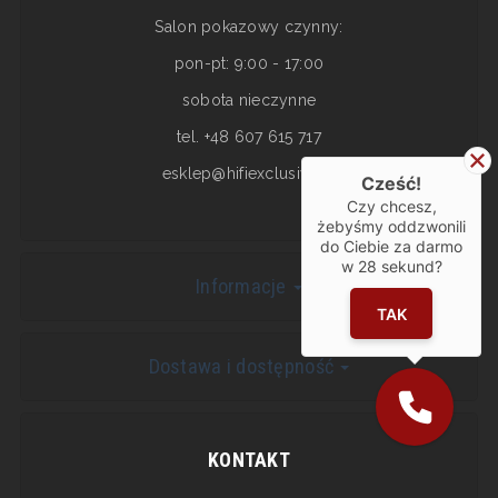
Salon pokazowy czynny:
pon-pt: 9:00 - 17:00
sobota nieczynne
tel. +48 607 615 717
esklep@hifiexclusive.pl
Cześć!
Czy chcesz,
żebyśmy oddzwonili
do Ciebie za darmo
w
28
sekund?
Informacje
TAK
Dostawa i dostępność
KONTAKT