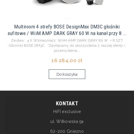
Multiroom 4 strefy BOSE DesignMax DM3C głośniki
sufitowe / WiiM AMP DARK GRAY 60 W na kanał przy 8 ...
Zestaw: 4 X Wzmacniacz WiiM AMP DARK GRAY 60 W + 8 SZT
Głośniki BOSE DM3C "Zachęcamy do skorzystania z naszej oferty i
przemyślenia...
16 284,00 zł
Do koszyka
KONTAKT
HiFI exclusive
ul. Witkowska 5a
62-200 Gniezno