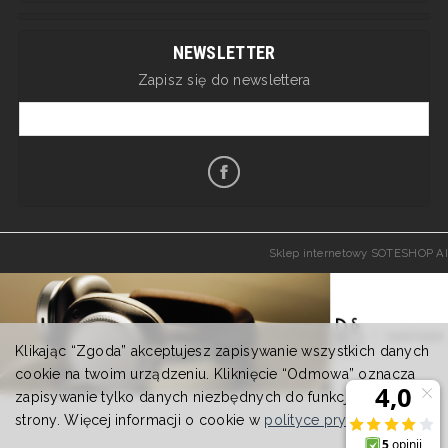
NEWSLETTER
Zapisz się do newslettera
Sklep internetowy SOTESHOP AI
Klikając “Zgoda” akceptujesz zapisywanie wszystkich danych
cookie na twoim urządzeniu. Kliknięcie “Odmowa” oznacza
zapisywanie tylko danych niezbędnych do funkcjonowania
strony. Więcej informacji o cookie w
polityce prywatności
.