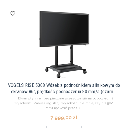
VOGELS RISE 5308 Wózek z podnośnikiem silnikowym do
ekranów 86", prędkość podnoszenia 80 mm/s (czarn...
Ekran płynnie i bezpiecznie przesuwa się na odpowiednią
wysokość Zakres regulacji wysokości nie mniejszy niż 980
mmPrędkość przesu...
7 999,00 zł