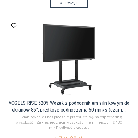
Do koszyka
VOGELS RISE 5205 Wózek z podnośnikiem silnikowym do
ekranów 86", prędkość podnoszenia 50 mm/s (czarn...
Ekran płynnie i bezpiecznie przesuwa się na odpowiednią
wysokość Zakres regulacji wysokości nie mniejszy niż 980
mmPrędkość przesu...
5 795,00 zł