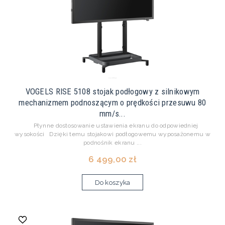
VOGELS RISE 5108 stojak podłogowy z silnikowym
mechanizmem podnoszącym o prędkości przesuwu 80
mm/s...
Płynne dostosowanie ustawienia ekranu do odpowiedniej
wysokości Dzięki temu stojakowi podłogowemu wyposażonemu w
podnośnik ekranu ...
6 499,00 zł
Do koszyka