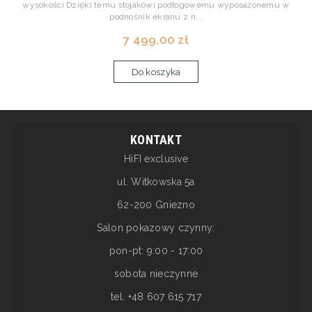
wysokości Dzięki temu stojakowi podłogowemu wyposażonemu w
podnośnik ekranu z n...
7 499,00 zł
Do koszyka
KONTAKT
HiFI exclusive
ul. Witkowska 5a
62-200 Gniezno
Salon pokazowy czynny:
pon-pt: 9:00 - 17:00
sobota nieczynne
tel. +48 607 615 717