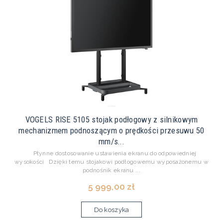
VOGELS RISE 5105 stojak podłogowy z silnikowym
mechanizmem podnoszącym o prędkości przesuwu 50
mm/s...
Płynne dostosowanie ustawienia ekranu do odpowiedniej
wysokości Dzięki temu stojakowi podłogowemu wyposażonemu w
podnośnik ekranu ...
5 999,00 zł
Do koszyka