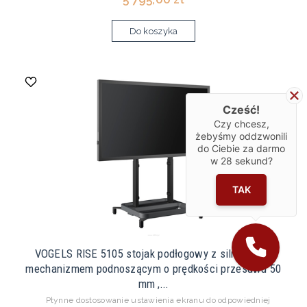
Do koszyka
Cześć!
Czy chcesz,
żebyśmy oddzwonili
do Ciebie za darmo
w
28
sekund?
TAK
VOGELS RISE 5105 stojak podłogowy z silnikowym
mechanizmem podnoszącym o prędkości przesuwu 50
mm ,...
Płynne dostosowanie ustawienia ekranu do odpowiedniej