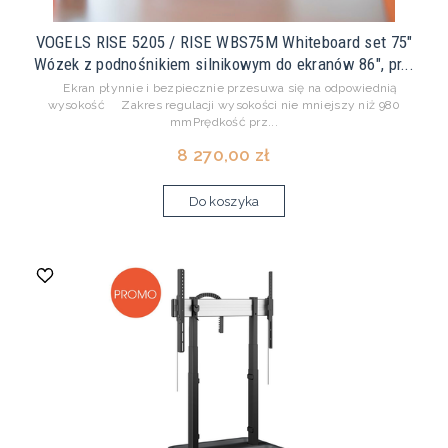
VOGELS RISE 5205 / RISE WBS75M Whiteboard set 75"
Wózek z podnośnikiem silnikowym do ekranów 86", pr...
Ekran płynnie i bezpiecznie przesuwa się na odpowiednią
wysokość Zakres regulacji wysokości nie mniejszy niż 980
mmPrędkość prz...
8 270,00 zł
Do koszyka