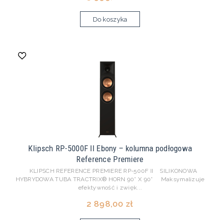
Do koszyka
Klipsch RP-5000F II Ebony – kolumna podłogowa
Reference Premiere
KLIPSCH REFERENCE PREMIERE RP-500F II SILIKONOWA
HYBRYDOWA TUBA TRACTRIX® HORN 90° X 90° Maksymalizuje
efektywność i zwięk...
2 898,00 zł