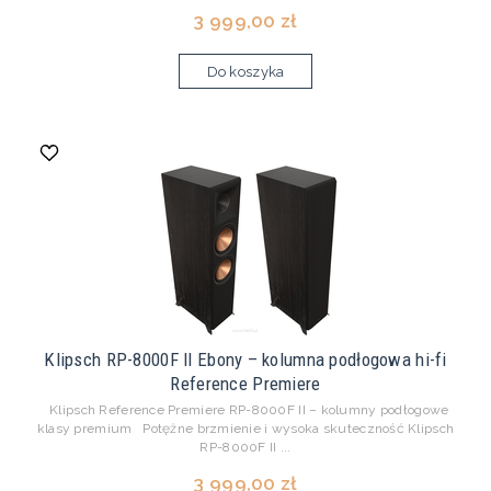
3 999,00 zł
Do koszyka
Klipsch RP-8000F II Ebony – kolumna podłogowa hi-fi
Reference Premiere
Klipsch Reference Premiere RP-8000F II – kolumny podłogowe
klasy premium Potężne brzmienie i wysoka skuteczność Klipsch
RP-8000F II ...
3 999,00 zł