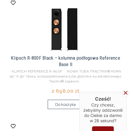
Klipsch R-800F Black – kolumna podłogowa Reference
Base II
KLIPSCH REFERENCE R-600F NOWA TUBA TRACTRIX® HORN
90° X 90° Nowa, przeprojektowana tuba głośnika wysokotonowego
Tractrix® zapewni...
2 698,00 zł
Cześć!
Czy chcesz,
Do koszyka
żebyśmy oddzwonili
do Ciebie za darmo
w
28
sekund?