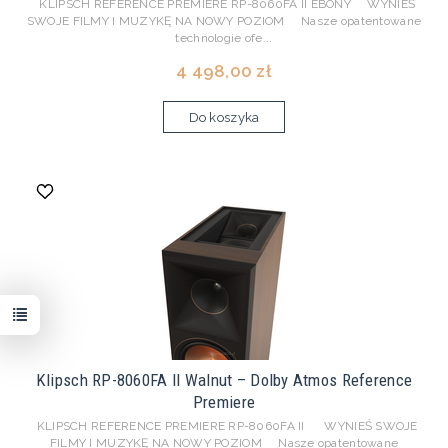
KLIPSCH REFERENCE PREMIERE RP-8060FA II EBONY WYNIEŚ
SWOJE FILMY I MUZYKĘ NA NOWY POZIOM Nasze opatentowane
technologie ofe...
4 498,00 zł
Do koszyka
Klipsch RP-8060FA II Walnut – Dolby Atmos Reference
Premiere
KLIPSCH REFERENCE PREMIERE RP-8060FA II WYNIEŚ SWOJE
FILMY I MUZYKĘ NA NOWY POZIOM Nasze opatentowane