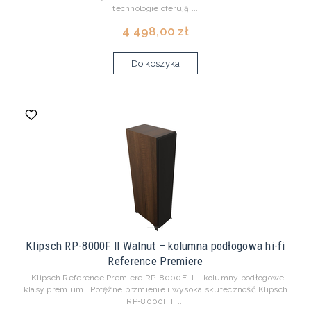
technologie oferują ...
4 498,00 zł
Do koszyka
Klipsch RP-8000F II Walnut – kolumna podłogowa hi-fi
Reference Premiere
Klipsch Reference Premiere RP-8000F II – kolumny podłogowe
klasy premium Potężne brzmienie i wysoka skuteczność Klipsch
RP-8000F II ...