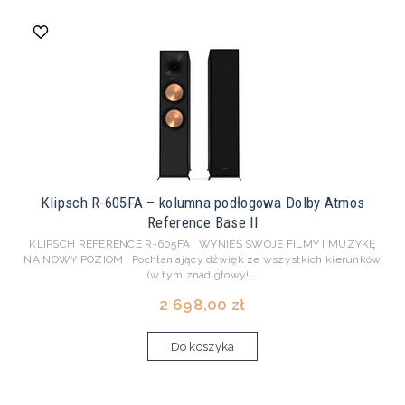
Klipsch R-605FA – kolumna podłogowa Dolby Atmos
Reference Base II
KLIPSCH REFERENCE R-605FA WYNIEŚ SWOJE FILMY I MUZYKĘ
NA NOWY POZIOM Pochłaniający dźwięk ze wszystkich kierunków
(w tym znad głowy!...
2 698,00 zł
Do koszyka