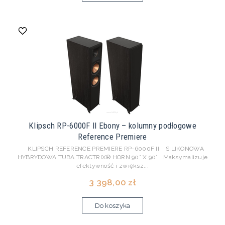
Klipsch RP-6000F II Ebony – kolumny podłogowe
Reference Premiere
KLIPSCH REFERENCE PREMIERE RP-6000F II SILIKONOWA
HYBRYDOWA TUBA TRACTRIX® HORN 90° X 90° Maksymalizuje
efektywność i zwiększ...
3 398,00 zł
Do koszyka