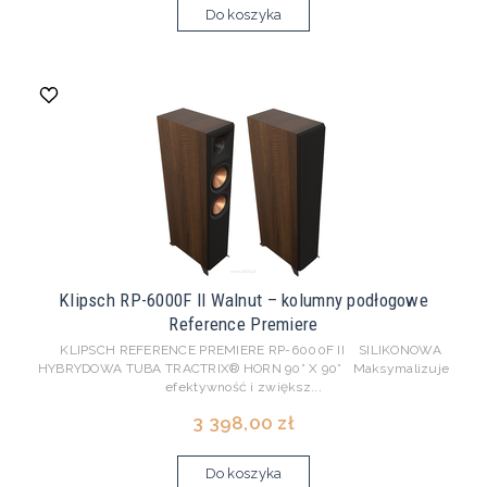
Do koszyka
Klipsch RP-6000F II Walnut – kolumny podłogowe
Reference Premiere
KLIPSCH REFERENCE PREMIERE RP-6000F II SILIKONOWA
HYBRYDOWA TUBA TRACTRIX® HORN 90° X 90° Maksymalizuje
efektywność i zwiększ...
3 398,00 zł
Do koszyka