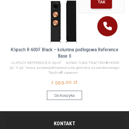
TAK
Klipsch R-600F Black – kolumna podłogowa Reference
Base II
KLIPSCH REFERENCE R-600F NOWA TUBA TRACTRIX® HORN
90° X 90° Nowa, przeprojektowana tuba głośnika wysokotonowego
Tractrix® zapewni...
1 599,00 zł
Do koszyka
KONTAKT