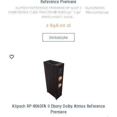
Reference Premiere
KLIPSCH REFERENCE PREMIERE RP-500F II SILIKONOWA
HYBRYDOWA TUBA TRACTRIX® HORN 90° X 90° Maksymalizuje
efektywność i zwięk...
2 898,00 zł
Do koszyka
Klipsch RP-8060FA II Ebony Dolby Atmos Reference
Premiere