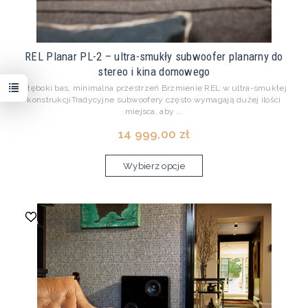
REL Planar PL-2 – ultra-smukły subwoofer planarny do
stereo i kina domowego
Głęboki bas, minimalna przestrzeń Brzmienie REL w ultra-smukłej
konstrukcjiTradycyjne subwoofery często wymagają dużej ilości
miejsca, aby ...
14 999,00 zł
Wybierz opcje