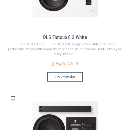
DLS Flatsub 8.2 White
Flatsub 8.2 Biały Flatsub 8.2 to wyjątkowa, aktywna łódź
podwodna zaprojektowana do zawieszenia na ścianie. Mały olbrzym,
duży bas w ...
3 890,00 zł
Do koszyka