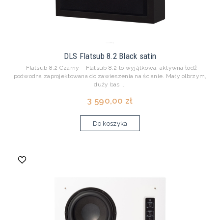
DLS Flatsub 8.2 Black satin
Flatsub 8.2 Czarny Flatsub 8.2 to wyjątkowa, aktywna łódź
podwodna zaprojektowana do zawieszenia na ścianie. Mały olbrzym,
duży bas ...
3 590,00 zł
Do koszyka