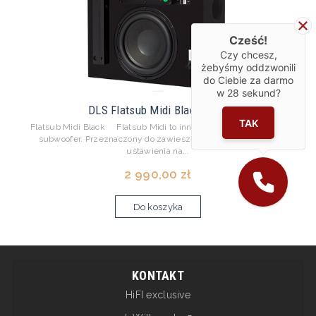
Cześć!
Czy chcesz,
żebyśmy oddzwonili
do Ciebie za darmo
w
28
sekund?
DLS Flatsub Midi Black satin
TAK
Flatsub Midi Black Flatsub Midi to inny aktywny, kompaktowy
subwoofer. Przeznaczony do zawieszenia na ścianie lub do
ustawienia na...
2 990,00 zł
Do koszyka
KONTAKT
HiFI exclusive