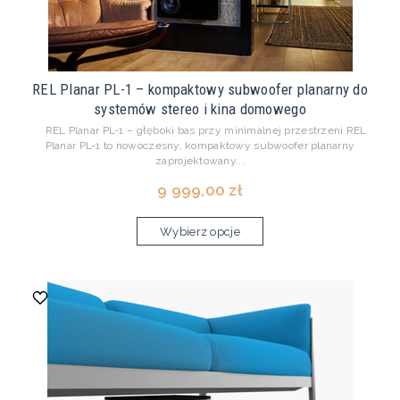
REL Planar PL-1 – kompaktowy subwoofer planarny do
systemów stereo i kina domowego
REL Planar PL-1 – głęboki bas przy minimalnej przestrzeni REL
Planar PL-1 to nowoczesny, kompaktowy subwoofer planarny
zaprojektowany...
9 999,00 zł
Wybierz opcje