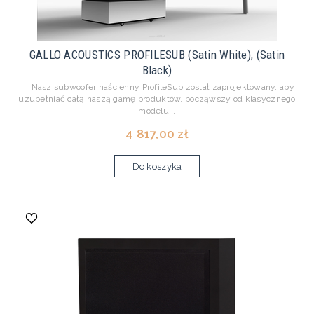
GALLO ACOUSTICS PROFILESUB (Satin White), (Satin
Black)
Nasz subwoofer naścienny ProfileSub został zaprojektowany, aby
uzupełniać całą naszą gamę produktów, począwszy od klasycznego
modelu...
4 817,00 zł
Do koszyka