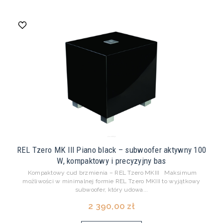
REL Tzero MK III Piano black – subwoofer aktywny 100
W, kompaktowy i precyzyjny bas
Kompaktowy cud brzmienia – REL Tzero MKIII Maksimum
możliwości w minimalnej formie REL Tzero MKIII to wyjątkowy
subwoofer, który udowa...
2 390,00 zł