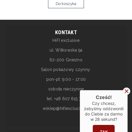
Do koszyka
KONTAKT
HiFI exclusive
ul. Witkowska 5a
62-200 Gniezno
Salon pokazowy czynny:
pon-pt: 9:00 - 17:00
sobota nieczynne
Cześć!
tel. +48 607 615 717
Czy chcesz,
esklep@hifiexclusive.pl
żebyśmy oddzwonili
do Ciebie za darmo
w
28
sekund?
TAK