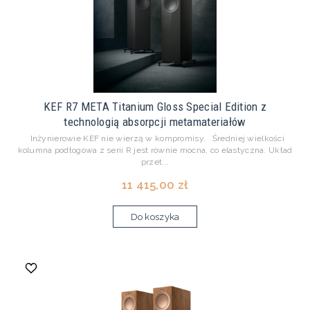
KEF R7 META Titanium Gloss Special Edition z
technologią absorpcji metamateriałów
Inżynierowie KEF nie wierzą w kompromisy. Średniej wielkości
kolumna podłogowa z serii R jest równie mocna, co elastyczna. Układ
przet...
11 415,00 zł
Do koszyka