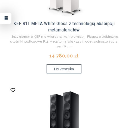
KEF R11 META White Gloss z technologią absorpcji
metamateriałów
Inżynierowie KEF nie wierzą w kompromisy. Flagowe trójdrożne
głośniki podłogowe R11 Meta to największy model wolnostojący z
serii R. ...
14 780,00 zł
Do koszyka