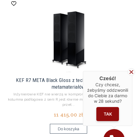
Cześć!
KEF R7 META Black Gloss z technologią absorpcji
Czy chcesz,
metamateriałów
żebyśmy oddzwonili
Inżynierowie KEF nie wierzą w kompromisy. Średniej wielkości
do Ciebie za darmo
kolumna podłogowa z serii R jest równie mocna, co elastyczna. Układ
w
28
sekund?
przet...
TAK
11 415,00 zł
Do koszyka