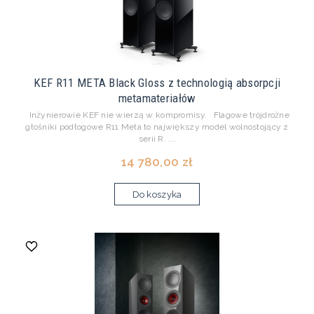
KEF R11 META Black Gloss z technologią absorpcji
metamateriałów
Inżynierowie KEF nie wierzą w kompromisy. Flagowe trójdrożne
głośniki podłogowe R11 Meta to największy model wolnostojący z
serii R. ...
14 780,00 zł
Do koszyka