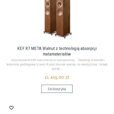
KEF R7 META Walnut z technologią absorpcji
metamateriałów
Inżynierowie KEF nie wierzą w kompromisy. Średniej wielkości
kolumna podłogowa z serii R jest równie mocna, co elastyczna. Układ
przet...
11 415,00 zł
Do koszyka