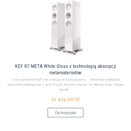
KEF R7 META White Gloss z technologią absorpcji
metamateriałów
Inżynierowie KEF nie wierzą w kompromisy. Średniej wielkości
kolumna podłogowa z serii R jest równie mocna, co elastyczna. Układ
przet...
11 415,00 zł
Do koszyka