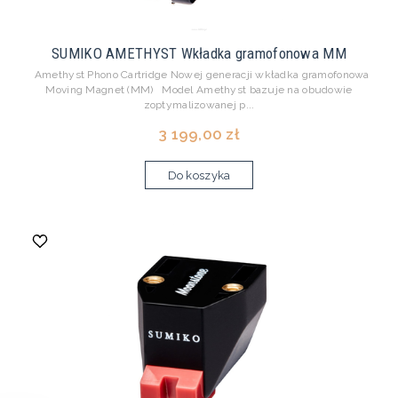
SUMIKO AMETHYST Wkładka gramofonowa MM
Amethyst Phono Cartridge Nowej generacji wkładka gramofonowa
Moving Magnet (MM) Model Amethyst bazuje na obudowie
zoptymalizowanej p...
3 199,00 zł
Do koszyka