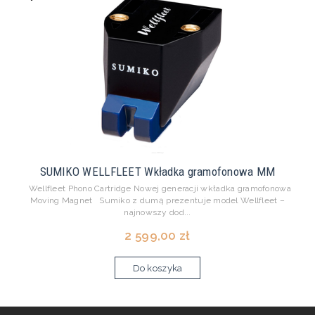
SUMIKO WELLFLEET Wkładka gramofonowa MM
Wellfleet Phono Cartridge Nowej generacji wkładka gramofonowa
Moving Magnet Sumiko z dumą prezentuje model Wellfleet –
najnowszy dod...
2 599,00 zł
Do koszyka