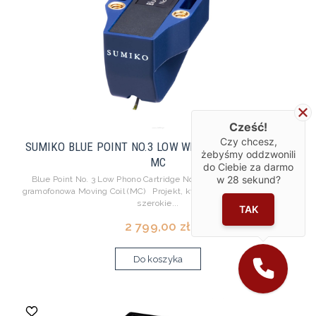
Cześć!
Czy chcesz,
SUMIKO BLUE POINT NO.3 LOW Wkładka gramofonowa
żebyśmy oddzwonili
MC
do Ciebie za darmo
w
28
sekund?
Blue Point No. 3 Low Phono Cartridge Nowej generacji wkładka
gramofonowa Moving Coil (MC) Projekt, który od lat sprawdza się u
szerokie...
TAK
2 799,00 zł
Do koszyka