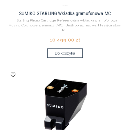
SUMIKO STARLING Wkładka gramofonowa MC
Starling Phono Cartridge Referencyjna wkładka gramofonowa
Moving Coil nowej generacji (MC) Jeśli obraz jest wart tysiąca słów,
to...
10 499,00 zł
Do koszyka