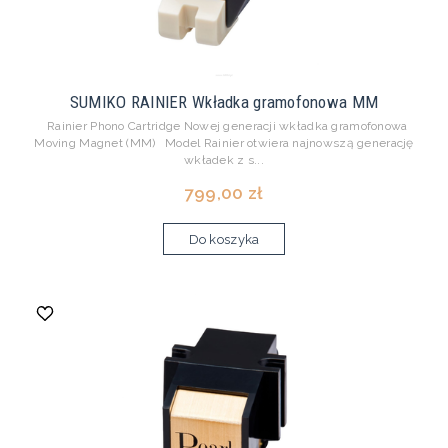
SUMIKO RAINIER Wkładka gramofonowa MM
Rainier Phono Cartridge Nowej generacji wkładka gramofonowa
Moving Magnet (MM) Model Rainier otwiera najnowszą generację
wkładek z s...
799,00 zł
Do koszyka