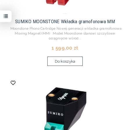
SUMIKO MOONSTONE Wkładka gramofonowa MM
Moonstone Phono Cartridge Nowej generacji wkładka gramofonowa
Moving Magnet (MM) Model Moonstone stanowi szczytowe
osiągnięcie wśród...
1 599,00 zł
Do koszyka