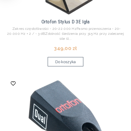
Ortofon Stylus D 3E Igła
Zakres częstotliwości - 20-22.000 HzPasmo przenoszenia - 20-
20.000 Hz + 2 / - 3 dBZdolność śledzenia przy 315 Hz przy zalecanej
sile śl...
349,00 zł
Do koszyka