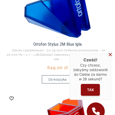
Ortofon Stylus 2M Blue Igła
Zakres częstotliwości - 20-25.000 HzPasmo przenoszenia - 20-
20.000 Hz + 2 / - 1 dBZdolność śledzenia przy 315 Hz przy zalecanej
Cześć!
sile...
Czy chcesz,
649,00 zł
żebyśmy oddzwonili
do Ciebie za darmo
w
28
sekund?
Do koszyka
TAK