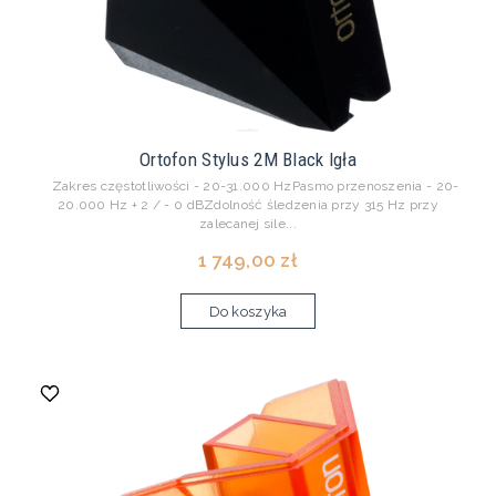
Ortofon Stylus 2M Black Igła
Zakres częstotliwości - 20-31.000 HzPasmo przenoszenia - 20-
20.000 Hz + 2 / - 0 dBZdolność śledzenia przy 315 Hz przy
zalecanej sile...
1 749,00 zł
Do koszyka