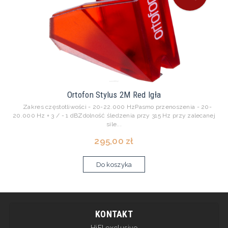
Ortofon Stylus 2M Red Igła
Zakres częstotliwości - 20-22.000 HzPasmo przenoszenia - 20-
20.000 Hz + 3 / - 1 dBZdolność śledzenia przy 315 Hz przy zalecanej
sile...
295,00 zł
Do koszyka
KONTAKT