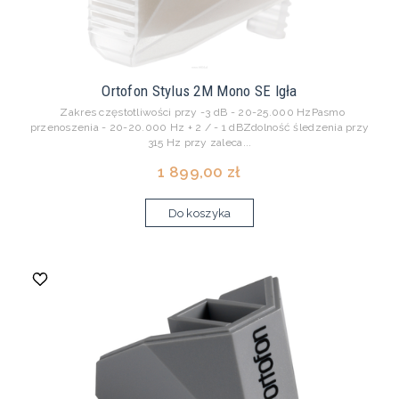
Ortofon Stylus 2M Mono SE Igła
Zakres częstotliwości przy -3 dB - 20-25.000 HzPasmo
przenoszenia - 20-20.000 Hz + 2 / - 1 dBZdolność śledzenia przy
315 Hz przy zaleca...
1 899,00 zł
Do koszyka