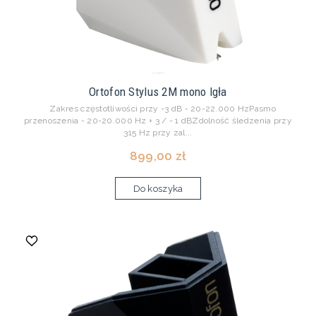
Ortofon Stylus 2M mono Igła
Zakres częstotliwości przy -3 dB - 20-22.000 HzPasmo
przenoszenia - 20-20.000 Hz + 3 / - 1 dBZdolność śledzenia przy
315 Hz przy zal...
899,00 zł
Do koszyka