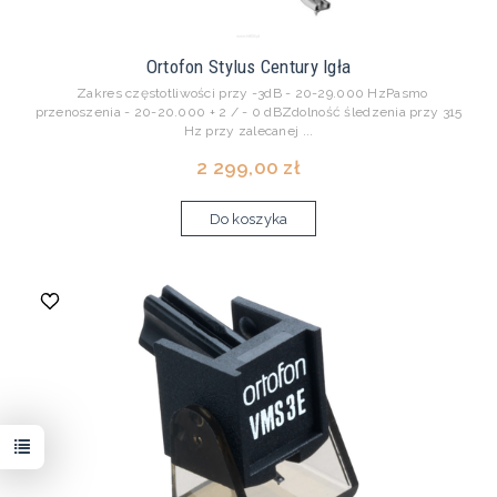
Ortofon Stylus Century Igła
Zakres częstotliwości przy -3dB - 20-29.000 HzPasmo
przenoszenia - 20-20.000 + 2 / - 0 dBZdolność śledzenia przy 315
Hz przy zalecanej ...
2 299,00 zł
Do koszyka