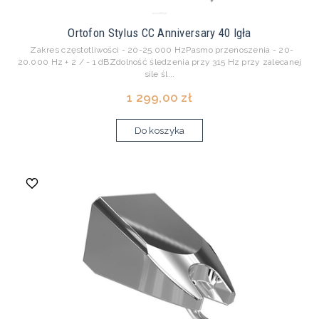
Ortofon Stylus CC Anniversary 40 Igła
Zakres częstotliwości - 20-25.000 HzPasmo przenoszenia - 20-
20.000 Hz + 2 / - 1 dBZdolność śledzenia przy 315 Hz przy zalecanej
sile śl...
1 299,00 zł
Do koszyka