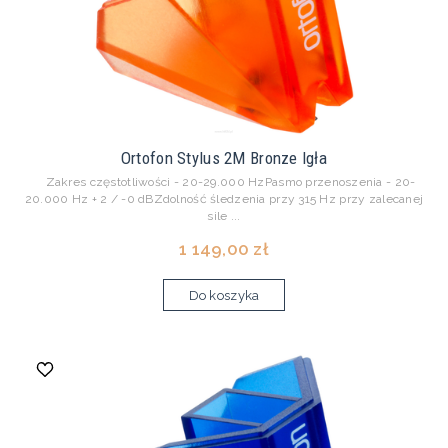
Ortofon Stylus 2M Bronze Igła
Zakres częstotliwości - 20-29.000 HzPasmo przenoszenia - 20-
20.000 Hz + 2 / -0 dBZdolność śledzenia przy 315 Hz przy zalecanej
sile ...
1 149,00 zł
Do koszyka