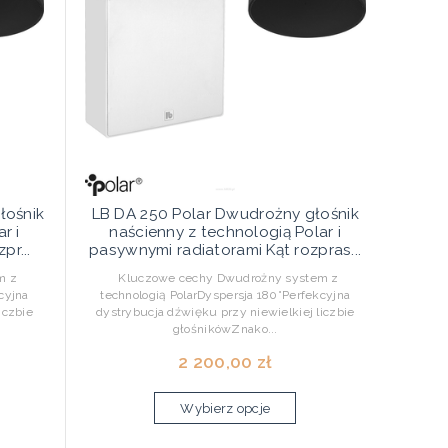
łośnik
LB DA 250 Polar Dwudrożny głośnik
r i
naścienny z technologią Polar i
pr...
pasywnymi radiatorami Kąt rozpras...
m z
Kluczowe cechy Dwudrożny system z
cyjna
technologią PolarDyspersja 180°Perfekcyjna
iczbie
dystrybucja dźwięku przy niewielkiej liczbie
głośnikówZnako...
2 200,00 zł
Wybierz opcje