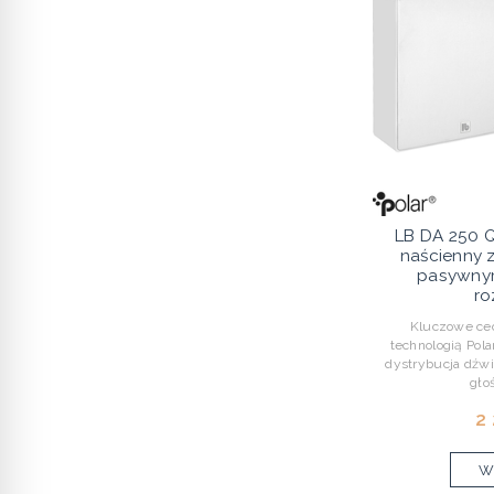
LB DA 250 
naścienny z
pasywnym
ro
Kluczowe cec
technologią Pol
dystrybucja dźwi
gło
2
Wy