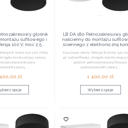
ełnozakresowy głośnik
LB DA 180 Pełnozakresowy gł
 montażu sufitowego i
naścienny do montażu sufitow
rsja 100 V, moc 2,5...
ściennego z elektroniczną korek
Wersje 8 omów lub 100 VMoc
Kluczowe cechy Wersje 8 omów lub 1
okrągła konstrukcja3-calowy
40 watówPłaska, okrągła konstrukcja3-
ełnozakresowyObszary
głośnik pełnozakresowyObszary
owaniaWystawy,...
zastosowaniaWystawy,...
 400,00 zł
1 400,00 zł
bierz opcje
Wybierz opcje