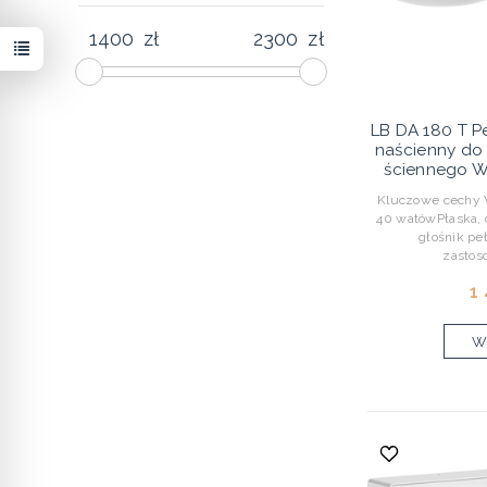
zł
zł
LB DA 180 T P
naścienny do
ściennego We
Kluczowe cechy 
40 watówPłaska, 
głośnik p
zastos
1
Wy