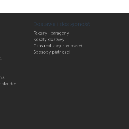
Dostawa i dostępność
Faktury i paragony
Koszty dostawy
Czas realizacji zamówień
Sposoby płatności
ci
nia
antander