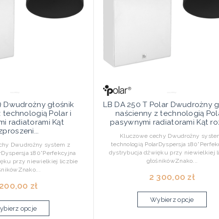
Q Dwudrożny głośnik
LB DA 250 T Polar Dwudrożny g
 technologią Polar i
naścienny z technologią Pola
i radiatorami Kąt
pasywnymi radiatorami Kąt roz
zproszeni...
Kluczowe cechy Dwudrożny syste
technologią PolarDyspersja 180°Perfek
hy Dwudrożny system z
dystrybucja dźwięku przy niewielkiej l
arDyspersja 180°Perfekcyjna
głośnikówZnako...
ęku przy niewielkiej liczbie
śnikówZnako...
2 300,00 zł
 200,00 zł
Wybierz opcje
bierz opcje