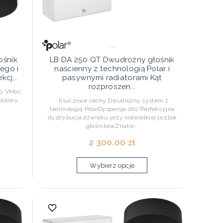
ośnik
LB DA 250 QT Dwudrożny głośnik
ego i
naścienny z technologią Polar i
cj...
pasywnymi radiatorami Kąt
rozproszen...
00 VMoc
calowy
Kluczowe cechy Dwudrożny system z
technologią PolarDyspersja 180°Perfekcyjna
dystrybucja dźwięku przy niewielkiej liczbie
głośnikówZnako...
2 300,00 zł
Wybierz opcje