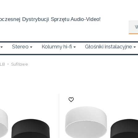
czesnej Dystrybucji Sprzętu Audio-Video!
Wys
Stereo
Kolumny hi-fi
Głośniki instalacyjne
LB
Sufitowe