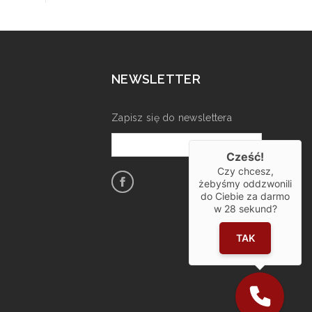
NEWSLETTER
Zapisz się do newslettera
Cześć!
Czy chcesz,
żebyśmy oddzwonili
do Ciebie za darmo
w
28
sekund?
TAK