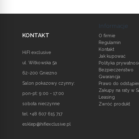
Informacje
KONTAKT
O firmie
Regulamin
Kontakt
HiFI exclusive
Jak kupować
ul. Witkowska 5a
Polityka prywatnoś
Bezpieczeństwo
62-200 Gniezno
Gwarancja
Salon pokazowy czynny:
Prawo do odstąpie
Zakupy na raty w S
pon-pt: 9:00 - 17:00
Leasing
sobota nieczynne
Zwróć produkt
tel. +48 607 615 717
esklep@hifiexclusive.pl