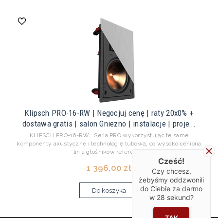
Klipsch PRO-16-RW | Negocjuj cenę | raty 20x0% +
dostawa gratis | salon Gniezno | instalacje | proje...
KLIPSCH PRO-16-RW Seria PRO wykorzystując te same
komponenty akustyczne i technologię tubową, co wysoko ceniona
linia głośników referenc...
Cześć!
1 396,00 zł
Czy chcesz,
żebyśmy oddzwonili
do Ciebie za darmo
Do koszyka
w
28
sekund?
TAK