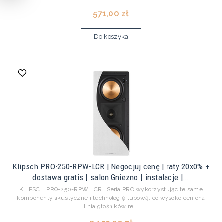
571,00 zł
Do koszyka
Klipsch PRO-250-RPW-LCR | Negocjuj cenę | raty 20x0% +
dostawa gratis | salon Gniezno | instalacje |...
KLIPSCH PRO-250-RPW LCR Seria PRO wykorzystując te same
komponenty akustyczne i technologię tubową, co wysoko ceniona
linia głośników re...