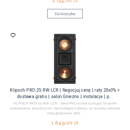
2 155,00 zł
Do koszyka
Klipsch PRO-25-RW-LCR | Negocjuj cenę | raty 20x0% +
dostawa gratis | salon Gniezno | instalacje | p...
KLIPSCH PRO-25-RW LCR Seria PRO wykorzystując te same
komponenty akustyczne i technologię tubową, co wysoko ceniona
linia głośników refe...
1 649,00 zł