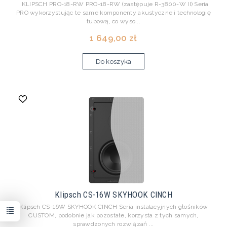
KLIPSCH PRO-18-RW PRO-18-RW (zastępuje R-3800-W II) Seria
PRO wykorzystując te same komponenty akustyczne i technologię
tubową, co wyso...
1 649,00 zł
Do koszyka
Klipsch CS-16W SKYHOOK CINCH
Klipsch CS-16W SKYHOOK CINCH Seria instalacyjnych głośników
CUSTOM, podobnie jak pozostałe, korzysta z tych samych,
sprawdzonych rozwiązań ...