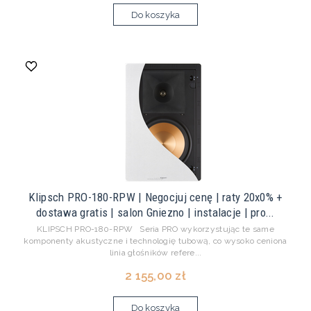
Do koszyka
Klipsch PRO-180-RPW | Negocjuj cenę | raty 20x0% +
dostawa gratis | salon Gniezno | instalacje | pro...
KLIPSCH PRO-180-RPW Seria PRO wykorzystując te same
komponenty akustyczne i technologię tubową, co wysoko ceniona
linia głośników refere...
2 155,00 zł
Do koszyka