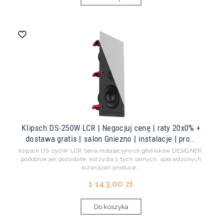
Klipsch DS-250W LCR | Negocjuj cenę | raty 20x0% +
dostawa gratis | salon Gniezno | instalacje | pro...
Klipsch DS-250W LCR Seria instalacyjnych głośników DESIGNER,
podobnie jak pozostałe, korzysta z tych samych, sprawdzonych
rozwiązań produce...
1 143,00 zł
Do koszyka