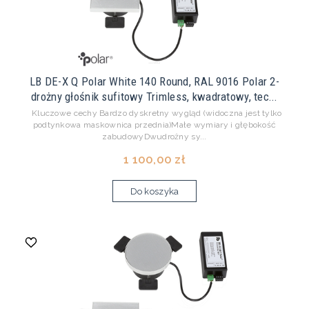
LB DE-X Q Polar White 140 Round, RAL 9016 Polar 2-
drożny głośnik sufitowy Trimless, kwadratowy, tec...
Kluczowe cechy Bardzo dyskretny wygląd (widoczna jest tylko
podtynkowa maskownica przednia)Małe wymiary i głębokość
zabudowyDwudrożny sy...
1 100,00 zł
Do koszyka