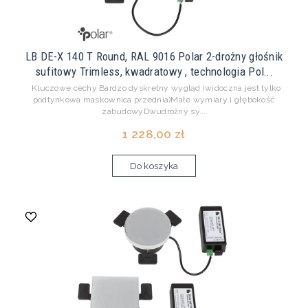
LB DE-X 140 T Round, RAL 9016 Polar 2-drożny głośnik
sufitowy Trimless, kwadratowy , technologia Pol...
Kluczowe cechy Bardzo dyskretny wygląd (widoczna jest tylko
podtynkowa maskownica przednia)Małe wymiary i głębokość
zabudowyDwudrożny sy...
1 228,00 zł
Do koszyka