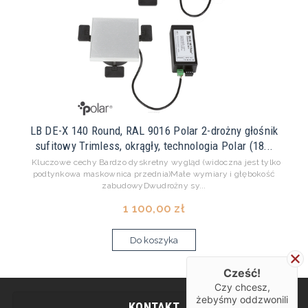
LB DE-X 140 Round, RAL 9016 Polar 2-drożny głośnik
sufitowy Trimless, okrągły, technologia Polar (18...
Kluczowe cechy Bardzo dyskretny wygląd (widoczna jest tylko
podtynkowa maskownica przednia)Małe wymiary i głębokość
zabudowyDwudrożny sy...
1 100,00 zł
Do koszyka
Cześć!
Czy chcesz,
żebyśmy oddzwonili
KONTAKT