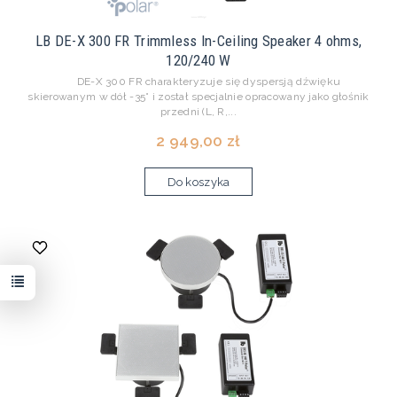
LB DE-X 300 FR Trimmless In-Ceiling Speaker 4 ohms,
120/240 W
DE-X 300 FR charakteryzuje się dyspersją dźwięku
skierowanym w dół -35° i został specjalnie opracowany jako głośnik
przedni (L, R,...
2 949,00 zł
Do koszyka