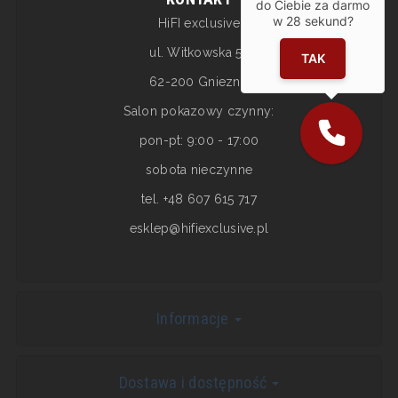
do Ciebie za darmo
w
28
sekund?
HiFI exclusive
ul. Witkowska 5a
TAK
62-200 Gniezno
Salon pokazowy czynny:
pon-pt: 9:00 - 17:00
sobota nieczynne
tel. +48 607 615 717
esklep@hifiexclusive.pl
Informacje
Dostawa i dostępność