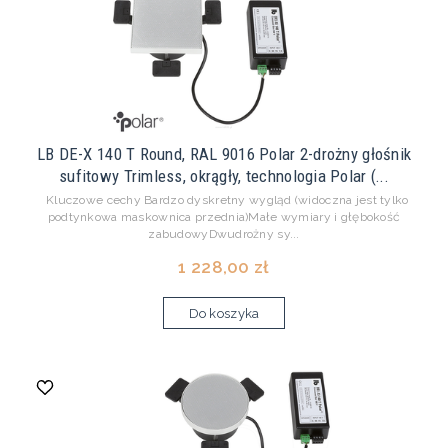
LB DE-X 140 T Round, RAL 9016 Polar 2-drożny głośnik
sufitowy Trimless, okrągły, technologia Polar (...
Kluczowe cechy Bardzo dyskretny wygląd (widoczna jest tylko
podtynkowa maskownica przednia)Małe wymiary i głębokość
zabudowyDwudrożny sy...
1 228,00 zł
Do koszyka