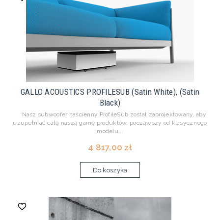
GALLO ACOUSTICS PROFILESUB (Satin White), (Satin
Black)
Nasz subwoofer naścienny ProfileSub został zaprojektowany, aby
uzupełniać całą naszą gamę produktów, począwszy od klasycznego
modelu...
4 817,00 zł
Do koszyka