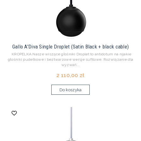
Gallo A'Diva Single Droplet (Satin Black + black cable)
KROPELKA Nasze wiszące głośniki Droplet to antidotum na nijakie
głośniki pudełkowe i beztwarzowe wersje sufitowe. Rozwiązanie dla
wyzwań...
2 110,00 zł
Do koszyka