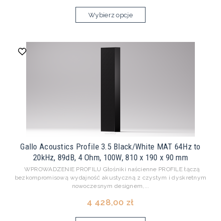
Wybierz opcje
Gallo Acoustics Profile 3.5 Black/White MAT 64Hz to
20kHz, 89dB, 4 Ohm, 100W, 810 x 190 x 90 mm
WPROWADZENIE PROFILU Głośniki naścienne PROFILE łączą
bezkompromisową wydajność akustyczną z czystym i dyskretnym
nowoczesnym designem,...
4 428,00 zł