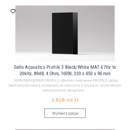
Gallo Acoustics Profile 3 Black/White MAT 67Hz to
20kHz, 89dB, 4 Ohm, 100W, 320 x 450 x 90 mm
WPROWADZENIE PROFILU Głośniki naścienne PROFILE łączą
bezkompromisową wydajność akustyczną z czystym i dyskretnym
nowoczesnym designem,...
3 828,00 zł
Wybierz opcje