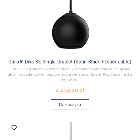
GalloA' Diva SE Single Droplet (Satin Black + black cable)
KROPELKA Nasze wiszące głośniki Droplet to antidotum na nijakie
głośniki pudełkowe i beztwarzowe wersje sufitowe. Rozwiązanie dla
wyzwań...
2 432,00 zł
Do koszyka