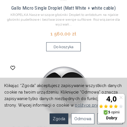
Gallo Micro Single Droplet (Matt White + white cable)
KROPELKA Nasze wiszące głośniki Droplet to antidotum na nijakie
głośniki pudełkowe i beztwarzowe wersje sufitowe. Rozwiązanie dla
wyzwań...
1 560,00 zł
Do koszyka
Klikając “Zgoda” akceptujesz zapisywanie wszystkich danych
cookie na twoim urządzeniu. Kliknięcie “Odmowa” oznacza
zapisywanie tylko danych niezbędnych do funkcjonowania
strony. Więcej informacji o cookie w
polityce prywatności
.
Zgoda
Odmowa
Ustawienia