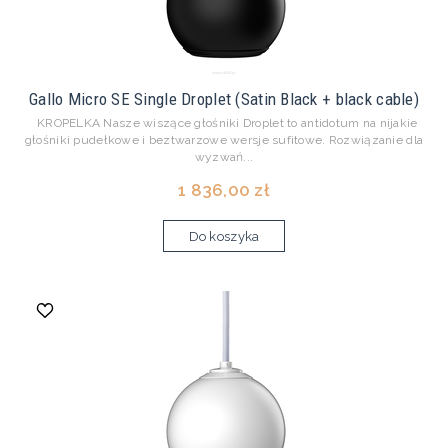
Gallo Micro SE Single Droplet (Satin Black + black cable)
KROPELKA Nasze wiszące głośniki Droplet to antidotum na nijakie
głośniki pudełkowe i beztwarzowe wersje sufitowe. Rozwiązanie dla
wyzwań...
1 836,00 zł
Do koszyka