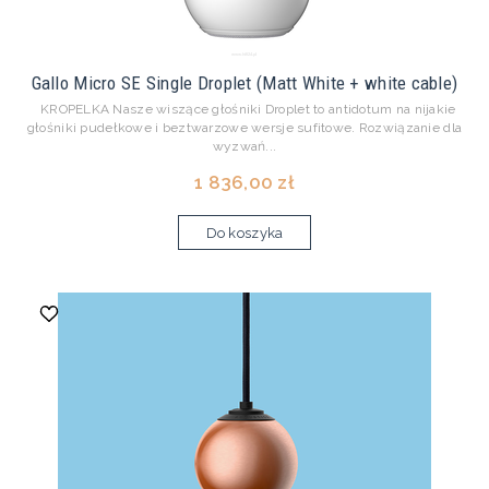
Gallo Micro SE Single Droplet (Matt White + white cable)
KROPELKA Nasze wiszące głośniki Droplet to antidotum na nijakie
głośniki pudełkowe i beztwarzowe wersje sufitowe. Rozwiązanie dla
wyzwań...
1 836,00 zł
Do koszyka