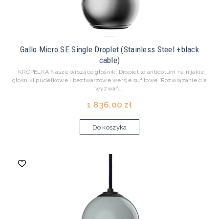
Gallo Micro SE Single Droplet (Stainless Steel +black
cable)
KROPELKA Nasze wiszące głośniki Droplet to antidotum na nijakie
głośniki pudełkowe i beztwarzowe wersje sufitowe. Rozwiązanie dla
wyzwań...
1 836,00 zł
Do koszyka