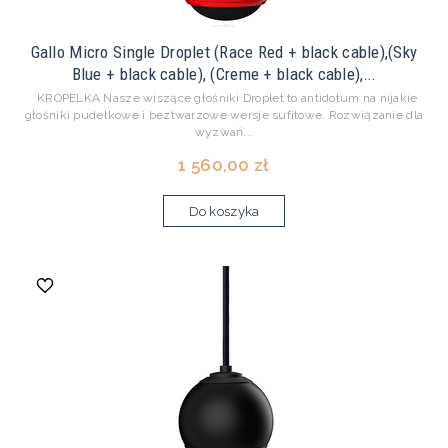
Gallo Micro Single Droplet (Race Red + black cable),(Sky
Blue + black cable), (Creme + black cable),...
KROPELKA Nasze wiszące głośniki Droplet to antidotum na nijakie
głośniki pudełkowe i beztwarzowe wersje sufitowe. Rozwiązanie dla
wyzwań...
1 560,00 zł
Do koszyka