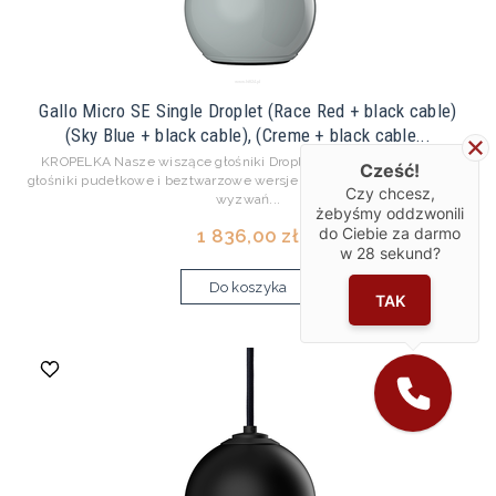
Gallo Micro SE Single Droplet (Race Red + black cable)
(Sky Blue + black cable), (Creme + black cable...
KROPELKA Nasze wiszące głośniki Droplet to antidotum na nijakie
Cześć!
głośniki pudełkowe i beztwarzowe wersje sufitowe. Rozwiązanie dla
Czy chcesz,
wyzwań...
żebyśmy oddzwonili
do Ciebie za darmo
1 836,00 zł
w
28
sekund?
Do koszyka
TAK