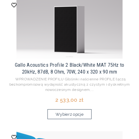
Gallo Acoustics Profile 2 Black/White MAT 75Hz to
20kHz, 87dB, 8 Ohm, 70W, 240 x 320 x 90 mm
WPROWADZENIE PROFILU Głośniki naścienne PROFILE łączą
bezkompromisową wydajność akustyczną z czystym i dyskretnym
nowoczesnym designem,...
2 533,00 zł
Wybierz opcje