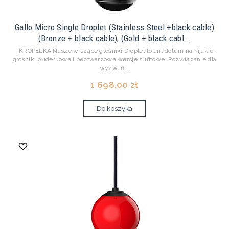
Gallo Micro Single Droplet (Stainless Steel +black cable)
(Bronze + black cable), (Gold + black cabl...
KROPELKA Nasze wiszące głośniki Droplet to antidotum na nijakie
głośniki pudełkowe i beztwarzowe wersje sufitowe. Rozwiązanie dla
wyzwań...
1 698,00 zł
Do koszyka