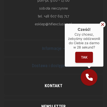
pon-pt: 9:00 - 17:00
sobota nieczynne
tel. +48 607 615 717
esklep@hifiexclusive.pl
Cześć!
Czy chcesz,
żebyśmy oddzwonili
do Ciebie za darmo
w
28
sekund?
Informacje
TAK
Dostawa i dostępność
KONTAKT
NEWSLETTER