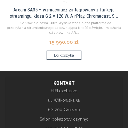
Arcam SA35 – wzmacniacz zintegrowany z funkcją
streamingu, klasa G 2 × 120 W, AirPlay, Chromecast, S...
Całkowicie nowa, ultra-wysokorozdzielcza platforma do
przesyłania strumieniowego zapewniająca jakość dźwięku i wrażenia
użytkownika AR...
15 990,00 zł
Do koszyka
KONTAKT
HiFI exclusive
ul. Witkowska 5a
62-200 Gniezno
Salon pokazowy czynny: