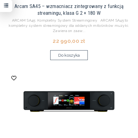
Arcam SA45 – wzmacniacz zintegrowany z funkcją
streamingu, klasa G 2 × 180 W
ARCAM SA45: Kompletny System Streamingowy ARCAM SA45 to
kompletny system streamingowy dla oddanych miłośników muzyki.
Zawiera on zaaw...
22 990,00 zł
Do koszyka