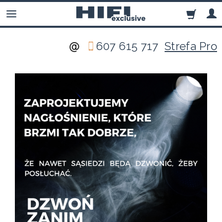
607 615 717
Strefa Pro