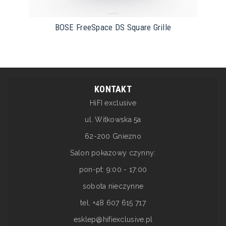
BOSE FreeSpace DS Square Grille
KONTAKT
HiFI exclusive
ul. Witkowska 5a
62-200 Gniezno
Salon pokazowy czynny:
pon-pt: 9:00 - 17:00
sobota nieczynne
tel. +48 607 615 717
esklep@hifiexclusive.pl