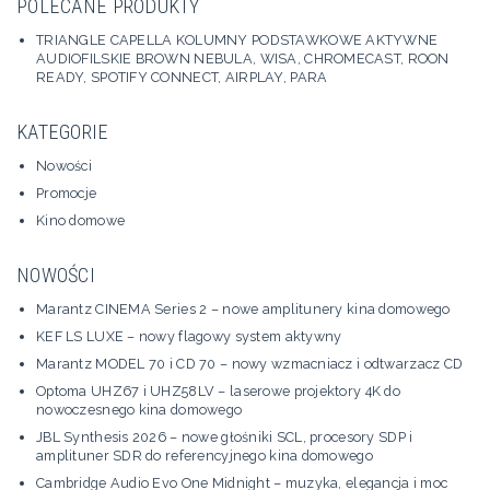
POLECANE PRODUKTY
TRIANGLE CAPELLA KOLUMNY PODSTAWKOWE AKTYWNE
AUDIOFILSKIE BROWN NEBULA, WISA, CHROMECAST, ROON
READY, SPOTIFY CONNECT, AIRPLAY, PARA
KATEGORIE
Nowości
Promocje
Kino domowe
NOWOŚCI
Marantz CINEMA Series 2 – nowe amplitunery kina domowego
KEF LS LUXE – nowy flagowy system aktywny
Marantz MODEL 70 i CD 70 – nowy wzmacniacz i odtwarzacz CD
Optoma UHZ67 i UHZ58LV – laserowe projektory 4K do
nowoczesnego kina domowego
JBL Synthesis 2026 – nowe głośniki SCL, procesory SDP i
amplituner SDR do referencyjnego kina domowego
Cambridge Audio Evo One Midnight – muzyka, elegancja i moc