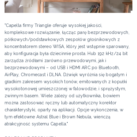
"Capella firmy Triangle oferuje wysokiej jakości,
kompleksowe rozwiązanie, łącząc parę bezprzewodowych,
półkowych/podstawkowych zespołów głośnikowych z
koncentratorem stereo WISA, który jest wstępnie sparowany,
aby konfiguracja była dziecinnie prosta. Hub 192 kHz/24 bit
zarządza źródłami zarówno przewodowymi, jak i
bezprzewodowymi – od USB i HDMI ARC po Bluetooth,
AirPlay, Chromecast i DLNA. Dźwięk wyróżnia się bogatym i
gładkim zakresem wysokich tonów, emitowanych z kopułki
wysokotonowej umieszczonej w falowodzie, i sprężystym,
zwinnym basem. Wiele zależy od użytkownika, bowiem
można zastosować ręczny lub automatyczny korektor
charakterystyki, oparty na aplikacji. Opcje wykończenia, w
tym efektowne Astral Blue i Brown Nebula, wieńczą
atrakcyjność systemu Capella."