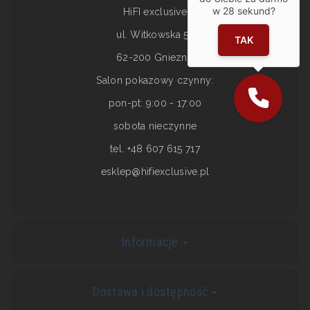
w
28
sekund?
HiFI exclusive
ul. Witkowska 5a
TAK
62-200 Gniezno
Salon pokazowy czynny:
pon-pt: 9:00 - 17:00
sobota nieczynne
tel. +48 607 615 717
esklep@hifiexclusive.pl
Informacje
Dostawa i dostępność