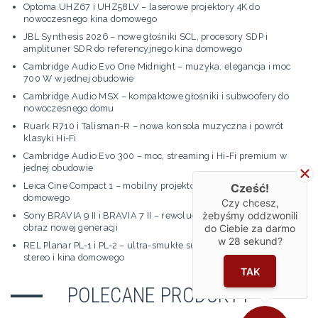
Optoma UHZ67 i UHZ58LV – laserowe projektory 4K do
nowoczesnego kina domowego
JBL Synthesis 2026 – nowe głośniki SCL, procesory SDP i
amplituner SDR do referencyjnego kina domowego
Cambridge Audio Evo One Midnight – muzyka, elegancja i moc
700 W w jednej obudowie
Cambridge Audio MSX – kompaktowe głośniki i subwoofery do
nowoczesnego domu
Ruark R710 i Talisman-R – nowa konsola muzyczna i powrót
klasyki Hi-Fi
Cambridge Audio Evo 300 – moc, streaming i Hi-Fi premium w
jednej obudowie
Leica Cine Compact 1 – mobilny projektor 4K premium do kina
Cześć!
domowego
Czy chcesz,
żebyśmy oddzwonili
Sony BRAVIA 9 II i BRAVIA 7 II – rewolucja True RGB i kinowy
obraz nowej generacji
do Ciebie za darmo
w
28
sekund?
REL Planar PL-1 i PL-2 – ultra-smukłe subwoofery premium do
stereo i kina domowego
TAK
POLECANE PRODUKTY