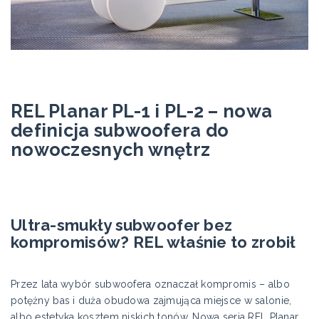
REL Planar PL-1 i PL-2 – nowa
definicja subwoofera do
nowoczesnych wnętrz
Ultra-smukły subwoofer bez
kompromisów? REL właśnie to zrobił
Przez lata wybór subwoofera oznaczał kompromis – albo
potężny bas i duża obudowa zajmująca miejsce w salonie,
albo estetyka kosztem niskich tonów. Nowa seria REL Planar