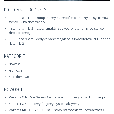
POLECANE PRODUKTY
REL Planar PL-1 – kompaktowy subwoofer planarny do systemów
stereo i kina domowego
REL Planar PL-2 – ultra-smukły subwoofer planarny do stereo i
kina domowego
REL Planar Cart – dedykowany stojak do subwooferów REL Planar
PL-1 i PL-2
KATEGORIE
Nowości
Promocje
Kino domowe
NOWOŚCI
Marantz CINEMA Series 2 – nowe amplitunery kina domowego
KEF LS LUXE – nowy flagowy system aktywny
Marantz MODEL 70 i CD 70 – nowy wzmacniacz i odtwarzacz CD