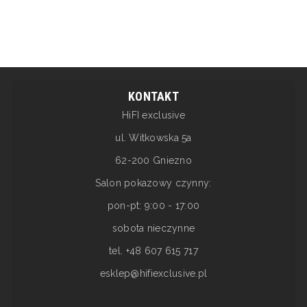
KONTAKT
HiFI exclusive
ul. Witkowska 5a
62-200 Gniezno
Salon pokazowy czynny:
pon-pt: 9:00 - 17:00
sobota nieczynne
tel. +48 607 615 717
esklep@hifiexclusive.pl