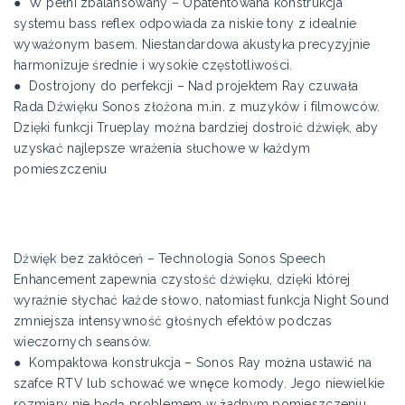
● W pełni zbalansowany – Opatentowana konstrukcja
systemu bass reflex odpowiada za niskie tony z idealnie
wyważonym basem. Niestandardowa akustyka precyzyjnie
harmonizuje średnie i wysokie częstotliwości.
● Dostrojony do perfekcji – Nad projektem Ray czuwała
Rada Dźwięku Sonos złożona m.in. z muzyków i filmowców.
Dzięki funkcji Trueplay można bardziej dostroić dźwięk, aby
uzyskać najlepsze wrażenia słuchowe w każdym
pomieszczeniu
Dźwięk bez zakłóceń – Technologia Sonos Speech
Enhancement zapewnia czystość dźwięku, dzięki której
wyraźnie słychać każde słowo, natomiast funkcja Night Sound
zmniejsza intensywność głośnych efektów podczas
wieczornych seansów.
● Kompaktowa konstrukcja – Sonos Ray można ustawić na
szafce RTV lub schować we wnęce komody. Jego niewielkie
rozmiary nie będą problemem w żadnym pomieszczeniu.