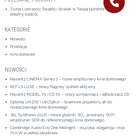
Zuma Lumisonic Światło i dźwięk w Twojej łazience – stwórz
idealny nastrój
KATEGORIE
Nowości
Promocje
Kino domowe
NOWOŚCI
Marantz CINEMA Series 2 – nowe amplitunery kina domowego
KEF LS LUXE – nowy flagowy system aktywny
Marantz MODEL 70 i CD 70 – nowy wzmacniacz i odtwarzacz CD
Optoma UHZ67 i UHZ58LV – laserowe projektory 4K do
nowoczesnego kina domowego
JBL Synthesis 2026 – nowe głośniki SCL, procesory SDP i
amplituner SDR do referencyjnego kina domowego
Cambridge Audio Evo One Midnight – muzyka, elegancja i moc
700 W w jednej obudowie