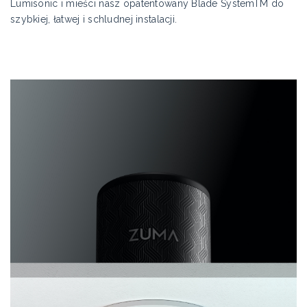
Lumisonic i mieści nasz opatentowany Blade SystemTM do
szybkiej, łatwej i schludnej instalacji.