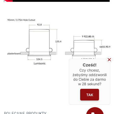
Cześć!
Czy chcesz,
żebyśmy oddzwonili
do Ciebie za darmo
w
28
sekund?
TAK
POLECANE PRODUKTY