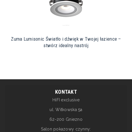
Zuma Lumisonic Światło i dźwięk w Twojej łazience –
stwórz idealny nastrój
KONTAKT
HiFI exclusive
ul. Witkowska 5a
62-200 Gniezno
Salon pokazowy czynny: