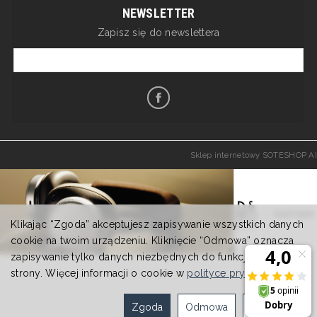
NEWSLETTER
Zapisz się do newslettera
Sklep internetowy SOTESHOP AI
Klikając “Zgoda” akceptujesz zapisywanie wszystkich danych
cookie na twoim urządzeniu. Kliknięcie “Odmowa” oznacza
zapisywanie tylko danych niezbędnych do funkcjonowania
strony. Więcej informacji o cookie w
polityce prywatności
.
Zgoda
Odmowa
Ustawienia