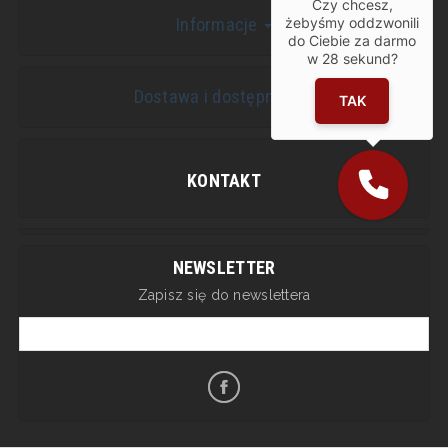
Czy chcesz,
żebyśmy oddzwonili
Informacje
do Ciebie za darmo
w
28
sekund?
Dostawa i dostępność
TAK
KONTAKT
NEWSLETTER
Zapisz się do newslettera