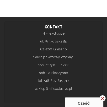
KONTAKT
HiFI exclusive
ul. Witkowska 5a
62-200 Gniezno
Salon pokazowy czynny:
pon-pt: 9:00 - 17:00
sobota nieczynne
tel. +48 607 615 717
esklep@hifiexclusive.pl
Cześć!