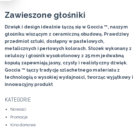
Zawieszone głośniki
Dźwięk i design idealnie łączą się w Goccia ™, naszym
głośniku wiszącym z ceramiczną obudową. Prawdziwy
przedmiot sztuki, dostępny w pastelowych,
metalicznych i perłowych kolorach. Stożek wykonany z
celulozy i głośnik wysokotonowy z 25 mm jedwabną
kopułą zapewniają jasny, czysty i realistyczny dźwięk.
Goccia ™ łączy tradycję szlachetnego materiału z
technologią o wysokiej wydajności, tworząc wyjątkowy i
innowacyjny produkt
KATEGORIE
Nowości
Promocje
Kino domowe