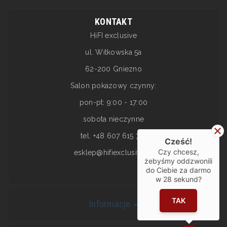
KONTAKT
HiFI exclusive
ul. Witkowska 5a
62-200 Gniezno
Salon pokazowy czynny:
pon-pt: 9:00 - 17:00
sobota nieczynne
tel. +48 607 615 717
Cześć!
Czy chcesz,
esklep@hifiexclusive.pl
żebyśmy oddzwonili
do Ciebie za darmo
w
28
sekund?
TAK
Informacje