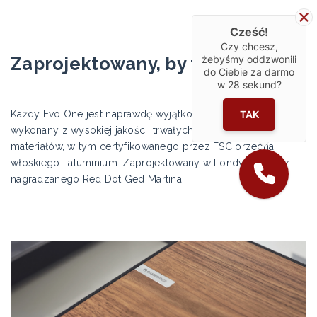
Cześć!
Czy chcesz,
żebyśmy oddzwonili
Zaprojektowany, by trwać
do Ciebie za darmo
w
28
sekund?
TAK
Każdy Evo One jest naprawdę wyjątkowy i starannie
wykonany z wysokiej jakości, trwałych i zrównoważonych
materiałów, w tym certyfikowanego przez FSC orzecha
włoskiego i aluminium. Zaprojektowany w Londynie przez
nagradzanego Red Dot Ged Martina.