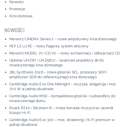
Nowości
Promocje
Kino domowe
NOWOŚCI
Marantz CINEMA Series 2 – nowe amplitunery kina domowego
KEF LS LUXE – nowy flagowy system aktywny
Marantz MODEL 70 i CD 70 – nowy wzmacniacz i odtwarzacz CD
Optoma UHZ67 i UHZ58LV – laserowe projektory 4K do
nowoczesnego kina domowego
JBL Synthesis 2026 – nowe głośniki SCL, procesory SDP i
amplituner SDR do referencyjnego kina domowego
Cambridge Audio Evo One Midnight – muzyka, elegancja i moc
700 W w jednej obudowie
Cambridge Audio MSX – kompaktowe głośniki i subwoofery do
nowoczesnego domu
Ruark R710 i Talisman-R – nowa konsola muzyczna i powrót
klasyki Hi-Fi
Cambridge Audio Evo 300 – moc, streaming i Hi-Fi premium w
jednej obudowie