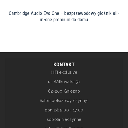
Cambridge Audio Evo One – bezprzewodowy głośnik all-
in-one premium do domu
KONTAKT
HiFI exclusive
ul. Witkowska 5a
62-200 Gniezno
Salon pokazowy czynny:
pon-pt: 9:00 - 17:00
sobota nieczynne