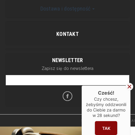
Dostawa i dostępność
KONTAKT
NEWSLETTER
Zapisz się do newslettera
Cześć!
Czy chcesz,
żebyśmy oddzwonili
do Ciebie za darmo
w
28
sekund?
Sklep internetowy SOTESHOP AI
TAK