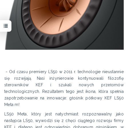
- Od czasu premiery LS50 w 2011 r. technologie nieustannie
się rozwijają. Nasi inżynierowie kontynuowali filozofię
sterowników KEF i szukali nowych przełomów
technologicznych. Rezultatem tego jest ikona, która spełnia
zapotrzebowanie na innowacje: głośnik półkowy KEF LS50
Meta m!
LS50 Meta, który jest natychmiast rozpoznawalny jako
następca LS50, wywodzi się z chęci ciągłego rozwoju firmy
KEF i dlatego jest odpowiednio dobranym głośnikiem, w