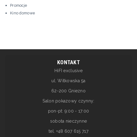
Promocje
Kino domowe
KONTAKT
HiFI exclusive
ul. Witkowska 5a
62-200 Gniezno
Salon pokazowy czynny:
pon-pt: 9:00 - 17:00
sobota nieczynne
tel. +48 607 615 717