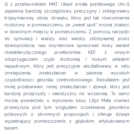
Q z przetwornikiem MAT. Układ źródła punktowego Uni-Q
zapewnia bardziej szczegółowy, precyzyjny i zintegrowany
trójwymiarowy obraz dźwięku, który jest tak równomiernie
rozłożony w pomieszczeniu, że „sweet spot” można znaleźć
w dowolnym miejscu w pomieszczeniu. Z pomocą narzędzi
do symulacji i analizy oraz wiedzy zdobywanej przez
dziesięciolecia, nasi inżynierowie opracowali nowy wariant
charakterystycznego przetwornika KEF, z nowym
odsprzęgaczem szyjki stożkowej i nowym układem
napędowym, który jest precyzyjnie ukształtowany w celu
zmniejszenia zniekształceń w zakresie wysokich
częstotliwości głośnika średniotonowego. Rezultatem jest
mniej przebarwień, mniej zniekształceń i dźwięk, który jest
bardziej przejrzysty i realistyczny niż wcześniej. To samo
można powiedzieć o wykonaniu basu; LS50 Meta również
przewyższa pod tym względem oczekiwania głośników
półkowych o skromnych proporcjach i oferuje dźwięk
wypełniający pomieszczenie z głębokim, artykułowanym
basem.