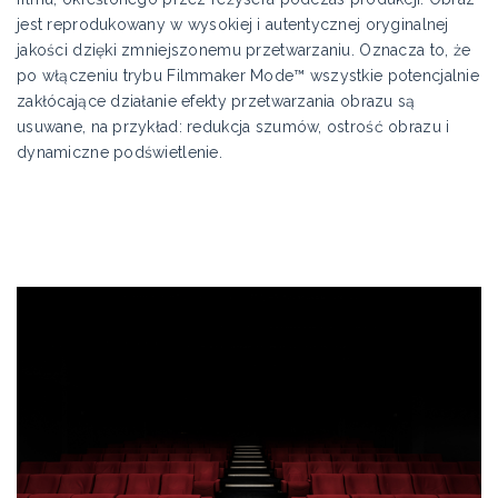
jest reprodukowany w wysokiej i autentycznej oryginalnej
jakości dzięki zmniejszonemu przetwarzaniu. Oznacza to, że
po włączeniu trybu Filmmaker Mode™ wszystkie potencjalnie
zakłócające działanie efekty przetwarzania obrazu są
usuwane, na przykład: redukcja szumów, ostrość obrazu i
dynamiczne podświetlenie.