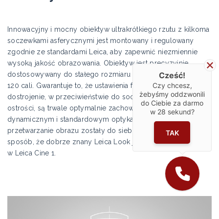
Innowacyjny i mocny obiektyw ultrakrótkiego rzutu z kilkoma
soczewkami asferycznymi jest montowany i regulowany
zgodnie ze standardami Leica, aby zapewnić niezmiennie
wysoką jakość obrazowania. Obiektyw jest precyzyjnie
Cześć!
dostosowywany do stałego rozmiaru obrazu 80*, 100 lub
Czy chcesz,
120 cali. Gwarantuje to, że ustawienia fabryczne i dokładne
żebyśmy oddzwonili
dostrojenie, w przeciwieństwie do soczewek z regulacją
do Ciebie za darmo
ostrości, są trwale optymalnie zachowane. Ponadto w trybie
w
28
sekund?
dynamicznym i standardowym optyka i cyfrowe
przetwarzanie obrazu zostały do siebie dopasowane w taki
TAK
sposób, że dobrze znany Leica Look jest widoczny również
w Leica Cine 1.