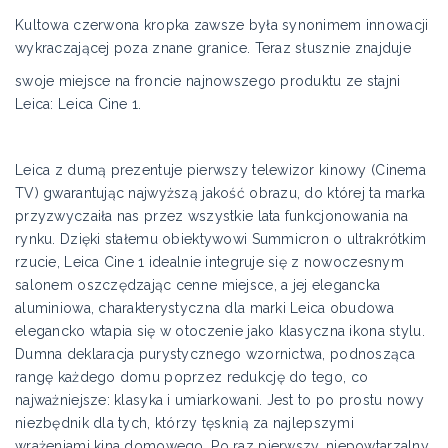
Kultowa czerwona kropka zawsze była synonimem innowacji
wykraczającej poza znane granice. Teraz słusznie znajduje
swoje miejsce na froncie najnowszego produktu ze stajni
Leica: Leica Cine 1.
Leica z dumą prezentuje pierwszy telewizor kinowy (Cinema
TV) gwarantując najwyższą jakość obrazu, do której ta marka
przyzwyczaiła nas przez wszystkie lata funkcjonowania na
rynku. Dzięki stałemu obiektywowi Summicron o ultrakrótkim
rzucie, Leica Cine 1 idealnie integruje się z nowoczesnym
salonem oszczędzając cenne miejsce, a jej elegancka
aluminiowa, charakterystyczna dla marki Leica obudowa
elegancko wtapia się w otoczenie jako klasyczna ikona stylu.
Dumna deklaracja purystycznego wzornictwa, podnosząca
rangę każdego domu poprzez redukcję do tego, co
najważniejsze: klasyka i umiarkowani. Jest to po prostu nowy
niezbędnik dla tych, którzy tęsknią za najlepszymi
wrażeniami kina domowego. Po raz pierwszy, niepowtarzalny