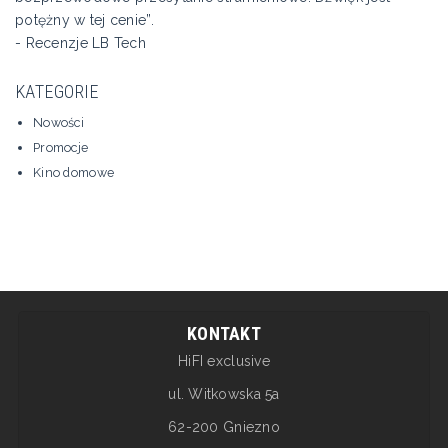
potężny w tej cenie”.
- Recenzje LB Tech
KATEGORIE
Nowości
Promocje
Kino domowe
KONTAKT
HiFI exclusive
ul. Witkowska 5a
62-200 Gniezno