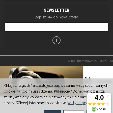
NEWSLETTER
Zapisz się do newslettera
Sklep internetowy SOTESHOP AI
Klikając “Zgoda” akceptujesz zapisywanie wszystkich danych
cookie na twoim urządzeniu. Kliknięcie “Odmowa” oznacza
zapisywanie tylko danych niezbędnych do funkcjonowania
strony. Więcej informacji o cookie w
polityce prywatności
.