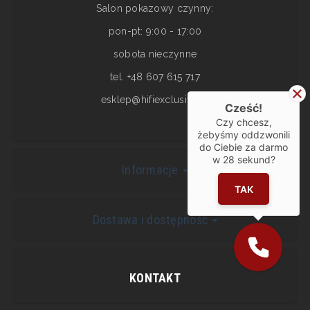
Salon pokazowy czynny:
pon-pt: 9:00 - 17:00
sobota nieczynne
tel. +48 607 615 717
esklep@hifiexclusive.pl
Cześć!
Czy chcesz,
żebyśmy oddzwonili
do Ciebie za darmo
w
28
sekund?
Informacje
TAK
Dostawa i dostępność
KONTAKT