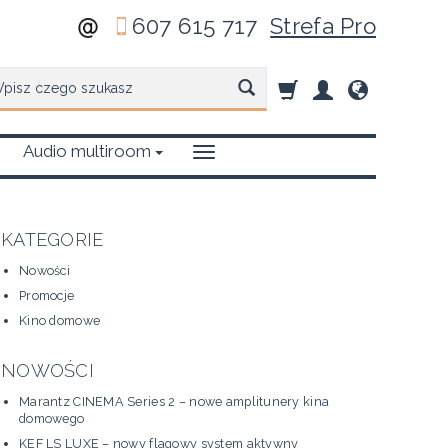
607 615 717
Strefa Pro
zukaj
Audio multiroom
KATEGORIE
Nowości
Promocje
Kino domowe
NOWOŚCI
Marantz CINEMA Series 2 – nowe amplitunery kina
domowego
KEF LS LUXE – nowy flagowy system aktywny