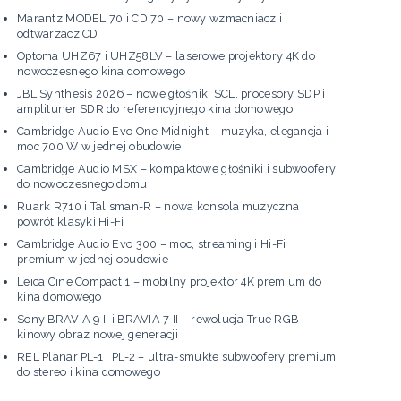
Marantz MODEL 70 i CD 70 – nowy wzmacniacz i
odtwarzacz CD
Optoma UHZ67 i UHZ58LV – laserowe projektory 4K do
nowoczesnego kina domowego
JBL Synthesis 2026 – nowe głośniki SCL, procesory SDP i
amplituner SDR do referencyjnego kina domowego
Cambridge Audio Evo One Midnight – muzyka, elegancja i
moc 700 W w jednej obudowie
Cambridge Audio MSX – kompaktowe głośniki i subwoofery
do nowoczesnego domu
Ruark R710 i Talisman-R – nowa konsola muzyczna i
powrót klasyki Hi-Fi
Cambridge Audio Evo 300 – moc, streaming i Hi-Fi
premium w jednej obudowie
Leica Cine Compact 1 – mobilny projektor 4K premium do
kina domowego
Sony BRAVIA 9 II i BRAVIA 7 II – rewolucja True RGB i
kinowy obraz nowej generacji
REL Planar PL-1 i PL-2 – ultra-smukłe subwoofery premium
do stereo i kina domowego