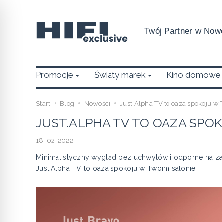
Twój Partner w Nowo
Promocje
Światy marek
Kino domowe
Start
Blog
Nowości
Just.Alpha TV to oaza spokoju w 
JUST.ALPHA TV TO OAZA SPO
18-02-2022
Minimalistyczny wygląd bez uchwytów i odporne na zar
Just.Alpha TV to oaza spokoju w Twoim salonie