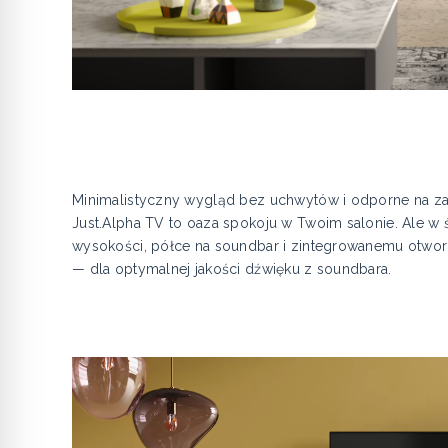
Minimalistyczny wygląd bez uchwytów i odporne na zar
Just.Alpha TV to oaza spokoju w Twoim salonie. Ale w 
wysokości, półce na soundbar i zintegrowanemu otwor
— dla optymalnej jakości dźwięku z soundbara.