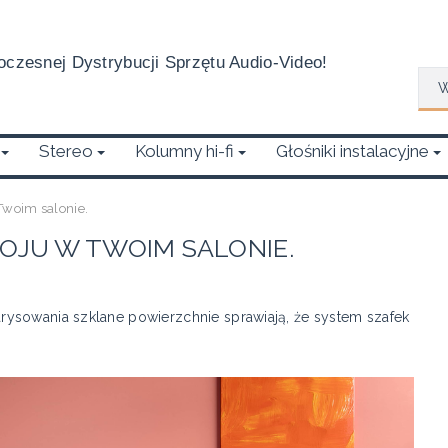
czesnej Dystrybucji Sprzętu Audio-Video!
Wys
Stereo
Kolumny hi-fi
Głośniki instalacyjne
Twoim salonie.
KOJU W TWOIM SALONIE.
ysowania szklane powierzchnie sprawiają, że system szafek