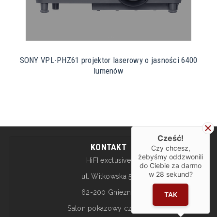
SONY VPL-PHZ61 projektor laserowy o jasności 6400
lumenów
Cześć!
KONTAKT
Czy chcesz,
żebyśmy oddzwonili
HiFI exclusive
do Ciebie za darmo
w
28
sekund?
ul. Witkowska 5a
62-200 Gniezno
TAK
Salon pokazowy czynny: