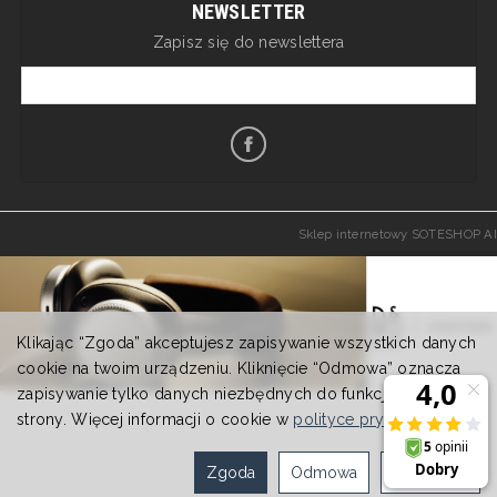
NEWSLETTER
Zapisz się do newslettera
Sklep internetowy SOTESHOP AI
Klikając “Zgoda” akceptujesz zapisywanie wszystkich danych
cookie na twoim urządzeniu. Kliknięcie “Odmowa” oznacza
zapisywanie tylko danych niezbędnych do funkcjonowania
strony. Więcej informacji o cookie w
polityce prywatności
.
Zgoda
Odmowa
Ustawienia