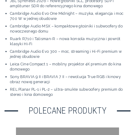
JBL Synthesis 2026 – nowe głośniki SCL, procesory SDP i
amplituner SDR do referencyjnego kina domowego
Cambridge Audio Evo One Midnight – muzyka, elegancja i moc
700 W w jednej obudowie
Cambridge Audio MSX – kompaktowe głośniki i subwoofery do
nowoczesnego domu
Ruark R710 i Talisman-R – nowa konsola muzyczna i powrót
klasyki Hi-Fi
Cambridge Audio Evo 300 – moc, streaming i Hi-Fi premium w
jednej obudowie
Leica Cine Compact 1 – mobilny projektor 4K premium do kina
domowego
Sony BRAVIA 9 II i BRAVIA 7 II – rewolucja True RGB i kinowy
obraz nowej generacji
REL Planar PL-1 i PL-2 – ultra-smukłe subwoofery premium do
stereo i kina domowego
POLECANE PRODUKTY