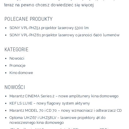
teraz na pewno chcesz dowiedzieć się więcej
POLECANE PRODUKTY
SONY VPL-PHZ51 projektor laserowy 5300 lm
SONY VPL-PHZ61 projektor laserowy o jasności 6400 lumenów
KATEGORIE
Nowości
Promocje
Kino domowe
NOWOŚCI
Marantz CINEMA Series 2 – nowe amplitunery kina domowego
KEF LS LUXE – nowy flagowy system aktywny
Marantz MODEL 70 i CD 70 – nowy wzmacniacz i odtwarzacz CD
Optoma UHZ67 i UHZ58LV – laserowe projektory 4K do
nowoczesnego kina domowego