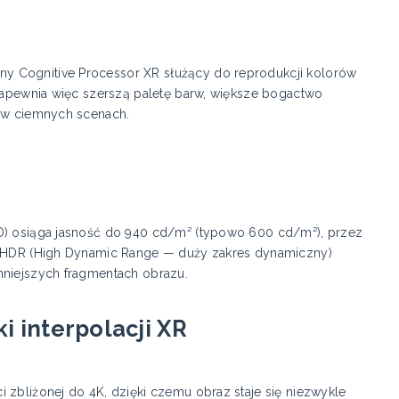
y Cognitive Processor XR służący do reprodukcji kolorów
 Zapewnia więc szerszą paletę barw, większe bogactwo
t w ciemnych scenach.
LD) osiąga jasność do 940 cd/m² (typowo 600 cd/m²), przez
4K HDR (High Dynamic Range — duży zakres dynamiczny)
mniejszych fragmentach obrazu.
i interpolacji XR
 zbliżonej do 4K, dzięki czemu obraz staje się niezwykle