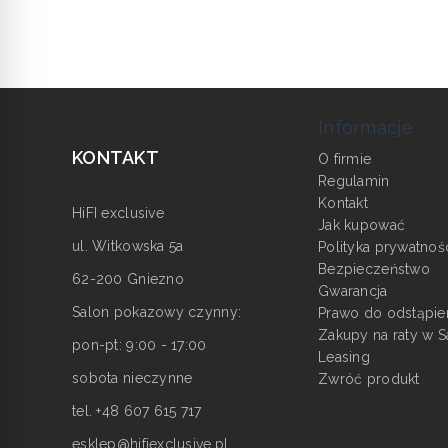
Informacje
KONTAKT
O firmie
Regulamin
Kontakt
HiFI exclusive
Jak kupować
ul. Witkowska 5a
Polityka prywatnoś
Bezpieczeństwo
62-200 Gniezno
Gwarancja
Salon pokazowy czynny:
Prawo do odstąpie
Zakupy na raty w S
pon-pt: 9:00 - 17:00
Leasing
sobota nieczynne
Zwróć produkt
tel. +48 607 615 717
esklep@hifiexclusive.pl