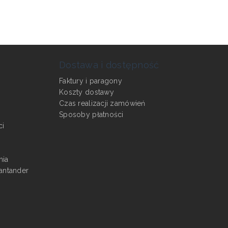
Dostawa i dostępność
Faktury i paragony
Koszty dostawy
Czas realizacji zamówień
Sposoby płatności
ci
nia
antander