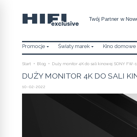
Twój Partner w Nowo
Promocje
Światy marek
Kino domowe
Start
Blog
Duży monitor 4K do sali kinowej SONY FW
DUŻY MONITOR 4K DO SALI K
10-02-2022