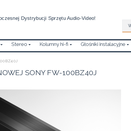
czesnej Dystrybucji Sprzętu Audio-Video!
Wys
Stereo
Kolumny hi-fi
Głośniki instalacyjne
-100BZ40J
INOWEJ SONY FW-100BZ40J